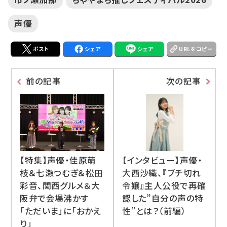
声優
ポスト
シェア
シェア
URLをコピー
前の記事
次の記事
【特集】声優・佳原萌
【インタビュー】声優・
枝＆七瀬つむぎ＆松田
大西沙織、『ブチ切れ
彩音、関西グルメ＆大
令嬢』主人公役で再確
阪弁で会場沸かす
認した”自分の声の特
「ただいま」に「おかえ
性”とは？（前編）
り」