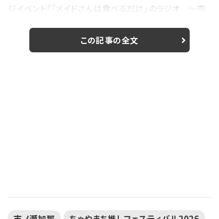
ジイベント『「メイドさんは食べるだけ」のラジオ ～市
ノ瀬さんを愛でるだけ～』に出演した。 前屋進による
マンガ作品「メイドさんは食べるだけ」は、主人公の橘ス
この記事の全文
ズメが日本でメイド修行をすることになり、日本の食べ
物に興味を持ち始める物語。TVアニメが2026年4月から
放送中で、市ノ瀬がスズメを演じる。インターネットラジ
オステーション音泉では、市ノ瀬がパーソ...
市ノ瀬加那
ちゃやまち推しフェスティバル2026