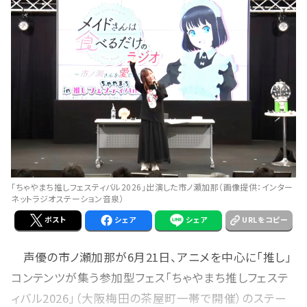
「ちゃやまち推しフェスティバル2026」出演した市ノ瀬加那（画像提供：インター
ネットラジオステーション音泉）
ポスト
シェア
シェア
URLをコピー
声優の市ノ瀬加那が6月21日、アニメを中心に「推し」
コンテンツが集う参加型フェス「ちゃやまち推しフェステ
ィバル2026」（大阪梅田の茶屋町一帯で開催）のステー