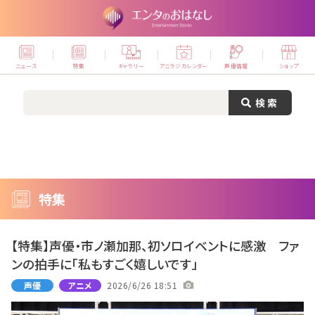
ニュース
特集
ギャラリー
アニラジカレンダー
声優情報
ショップ
特集
【特集】声優・市ノ瀬加那、初ソロイベントに感激 ファ
ンの拍手に「私もすごく嬉しいです」
声優
アニメ
2026/6/26 18:51