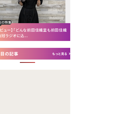
目の特集
注目の特集
タビュー】「どんな前田佳織里も前田佳織
【インタビュー後編】「
冠ラジオに込...
れて（笑）」声優・富...
注目の記事
もっと見る