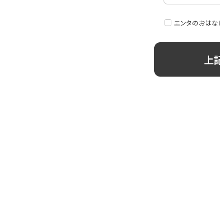
エンタのおはな
注目の特集
のおはなし』！
【インタビュー】本仮屋ユイカ、ラジオ5年
たどり着いた”今”「...