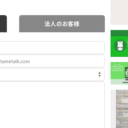
法人のお客様
注
目
ニ
ュ
Previous