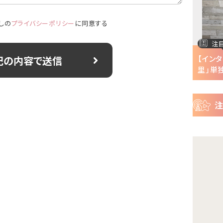
ー
ス
しの
プライバシーポリシー
に同意する
注目の特集
注
半で
【インタビュー】『株式会社マジルミエ』第2期の
【イン
声優・ファイルーズ...
里」単独