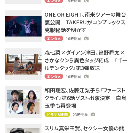
エンタメ
15時間前
ONE OR EIGHT、南米ツアーの舞台
裏公開 TAKERUがコンプレックス
克服秘話を明かす
エンタメ
16時間前
森七菜×ダイアン津田、曽野舜太×
さかなクンら異色タッグ結成 『ゴー
ルデンタッグ』第3弾放送
エンタメ
16時間前
和田聰宏、佐藤江梨子ら『ファースト
クライ』第6話ゲスト出演決定 白鳥
玉季も再登場
ドラマ＆映画
23時間前
スリム真栄田賢、セクシー女優の熊