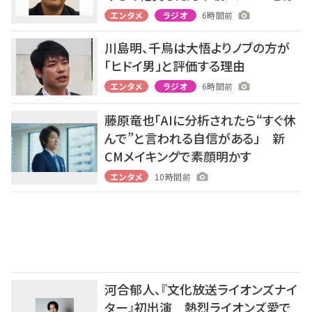
エンタメ
ラジオ
6時間前
川島明、千鳥は大悟よりノブの方が
「ヒドイ男」と評価する理由
エンタメ
ラジオ
6時間前
藤原竜也「AIに分析されたら“すぐ休
んで”と言われる自信がある」 新
CMメイキングで素顔明かす
エンタメ
10時間前
河合郁人、『文化放送ライオンズナイ
ター』初出演 熱烈ライオンズ愛で