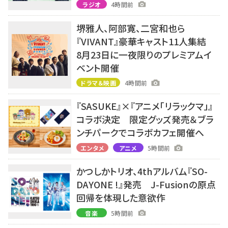
ラジオ
4時間前
堺雅人、阿部寛、二宮和也ら
『VIVANT』豪華キャスト11人集結
8月23日に一夜限りのプレミアムイ
ベント開催
ドラマ＆映画
4時間前
『SASUKE』×『アニメ「リラックマ」』
コラボ決定 限定グッズ発売＆ブラ
ンチパークでコラボカフェ開催へ
エンタメ
アニメ
5時間前
かつしかトリオ、4thアルバム『SO-
DAYONE !』発売 J-Fusionの原点
回帰を体現した意欲作
音楽
5時間前