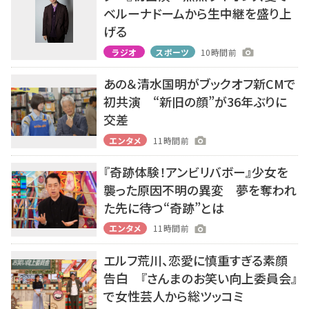
ベルーナドームから生中継を盛り上
げる
ラジオ
スポーツ
10時間前
あの＆清水国明がブックオフ新CMで
初共演 “新旧の顔”が36年ぶりに
交差
エンタメ
11時間前
『奇跡体験！アンビリバボー』少女を
襲った原因不明の異変 夢を奪われ
た先に待つ“奇跡”とは
エンタメ
11時間前
エルフ荒川、恋愛に慎重すぎる素顔
告白 『さんまのお笑い向上委員会』
で女性芸人から総ツッコミ