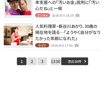
本支援への「汚いお金」批判に「汚い
心だね」と一喝
エンタメ
2026/8/5 18:29
人気料理家・長谷川あかり、30歳の
現在地を語る…「ようやく自分がなり
たかった年齢になれた」
ライフ
2026/8/5 17:00
…
1
2
3
1330
次の30件