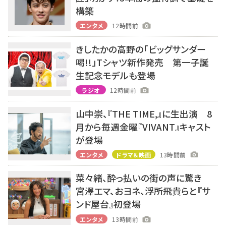
構築
エンタメ
12時間前
きしたかの高野の「ビッグサンダー
喝!!」Tシャツ新作発売 第一子誕
生記念モデルも登場
ラジオ
12時間前
山中崇、『THE TIME,』に生出演 8
月から毎週金曜『VIVANT』キャスト
が登場
エンタメ
ドラマ＆映画
13時間前
菜々緒、酔っ払いの街の声に驚き
宮澤エマ、おヨネ、浮所飛貴らと『サ
ンド屋台』初登場
エンタメ
13時間前