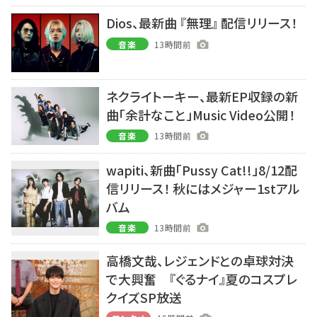
Dios、最新曲 『無理』 配信リリース！
音楽
13時間前
ネクライトーキー、最新EP収録の新
曲「余計なこと」Music Video公開！
音楽
13時間前
wapiti、新曲「Pussy Cat!!」8/12配
信リリース！ 秋にはメジャー1stアル
バム
音楽
13時間前
高橋文哉、レジェンドとの卓球対決
で大興奮 『ぐるナイ』夏のコスプレ
クイズSP放送