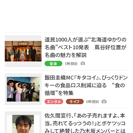
道民1000人が選ぶ“北海道ゆかりの
名曲”ベスト10発表 蔦谷好位置が
名曲の魅力を解説
音楽
5時間前
飯田圭織MC『キタコイ』、びっくりドン
キーの食品ロス削減に迫る “食の
循環”を特集
エンタメ
ライフ
6時間前
佐久間宣行、「あの子売れますよ、本
当。売れてるっつうの！」とボケツッコ
みして絶賛した乃木坂メンバーとは