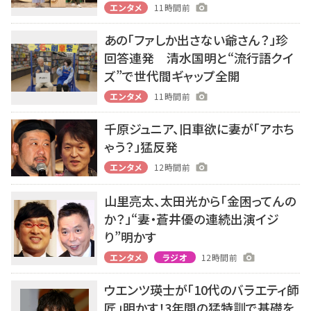
エンタメ
11時間前
あの「ファしか出さない爺さん？」珍
回答連発 清水国明と“流行語クイ
ズ”で世代間ギャップ全開
エンタメ
11時間前
千原ジュニア、旧車欲に妻が「アホち
ゃう？」猛反発
エンタメ
12時間前
山里亮太、太田光から「金困ってんの
か？」“妻・蒼井優の連続出演イジ
り”明かす
エンタメ
ラジオ
12時間前
ウエンツ瑛士が「10代のバラエティ師
匠」明かす！3年間の猛特訓で基礎を