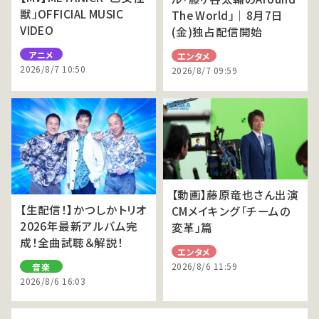
獣」OFFICIAL MUSIC
The World」｜8月7日
VIDEO
(金)独占配信開始
アニメ
エンタメ
2026/8/7 10:50
2026/8/7 09:59
【動画】藤原竜也さん出演
【生配信！】かつしかトリオ
CMメイキング「チームの
2026年最新アルバム完
変革」篇
成！全曲試聴＆解説！
エンタメ
2026/8/6 11:59
音楽
2026/8/6 16:03