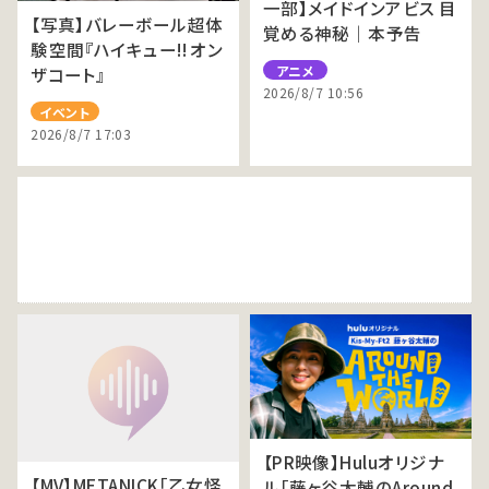
一部】メイドインアビス 目
【写真】バレーボール超体
覚める神秘｜本予告
験空間『ハイキュー!! オン
アニメ
ザコート』
2026/8/7 10:56
イベント
2026/8/7 17:03
【PR映像】Huluオリジナ
【MV】METANICK「乙女怪
ル「藤ヶ谷太輔のAround