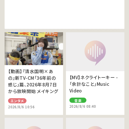
【動画】『清⽔国明×あ
【MV】ネクライトーキー -
の』新TV-CM「36年前の
「余計なこと」Music
感じ」篇、2026年8⽉7⽇
Video
から放映開始 メイキング
音楽
エンタメ
2026/8/6 08:40
2026/8/6 10:56