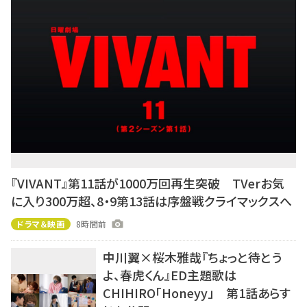
『VIVANT』第11話が1000万回再生突破 TVerお気
に入り300万超、8・9第13話は序盤戦クライマックスへ
ドラマ＆映画
8時間前
中川翼×桜木雅哉『ちょっと待とう
よ、春虎くん』ED主題歌は
CHIHIRO「Honeyy」 第1話あらす