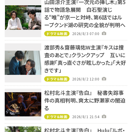
山田涼介主演『一次元の挿し木』第5
話で物語急展開 白石聖演じ
る“唯”が京一と対峙、第6話ではル
ープクンド湖の研究の全貌が判明へ
ドラマ＆映画
2026/8/3 07:00
渡部秀＆齋藤璃佑W主演『キスは捜
査のあとで』クランクアップ 互いに
感謝「真っ直ぐさが眩しかった」「大好
きです」
ドラマ＆映画
2026/8/2 12:00
松村北斗主演『告白』 秘書失踪事
件の真相判明、爽太に野瀬家の闇迫
る
ドラマ＆映画
2026/8/1 21:54
松村北斗主演『告白』 Hulu『ルポ・