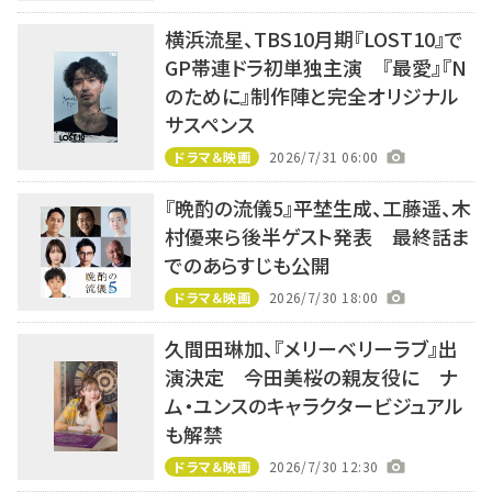
横浜流星、TBS10月期『LOST10』で
GP帯連ドラ初単独主演 『最愛』『N
のために』制作陣と完全オリジナル
サスペンス
ドラマ＆映画
2026/7/31 06:00
『晩酌の流儀5』平埜生成、工藤遥、木
村優来ら後半ゲスト発表 最終話ま
でのあらすじも公開
ドラマ＆映画
2026/7/30 18:00
久間田琳加、『メリーベリーラブ』出
演決定 今田美桜の親友役に ナ
ム・ユンスのキャラクタービジュアル
も解禁
ドラマ＆映画
2026/7/30 12:30