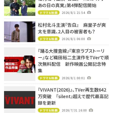
あの日の真実』第4弾配信開始
ドラマ＆映画
2026/8/1 21:54
松村北斗主演『告白』 麻里子が爽
太を意識、2人目の被害者も？
ドラマ＆映画
2026/8/1 06:00
『踊る大捜査線』『東京ラブストーリ
ー』など織田裕二主演作をTVerで順
次無料配信 新作映画公開記念特
集
ドラマ＆映画
2026/8/1 00:01
『VIVANT(2026)』、TVer再生数642
万突破 『silent』超えで歴代最高記
録を更新
ドラマ＆映画
2026/7/31 16:00