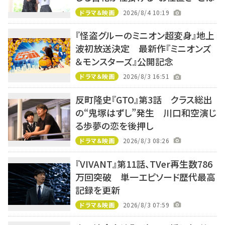
ドラマ＆映画
2026/8/4 10:19
『怪盗グルーのミニオン超変身』地上
波初放送決定 最新作『ミニオンズ
＆モンスターズ』公開記念
ドラマ＆映画
2026/8/3 16:51
反町隆史『GTO』第3話 クラス総出
の“鬼塚はずし”発生 川口和空演じ
る歩夢の恋を後押し
ドラマ＆映画
2026/8/3 08:26
『VIVANT』第11話、TVer再生数786
万回突破 単一エピソード歴代最高
記録を更新
ドラマ＆映画
2026/8/3 07:59