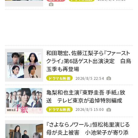
和田聰宏、佐藤江梨子ら『ファースト
クライ』第6話ゲスト出演決定 白鳥
玉季も再登場
ドラマ＆映画
2026/8/5 22:54
亀梨和也主演『東野圭吾 手紙』放
送 テレビ東京が追悼特別編成
ドラマ＆映画
2026/8/5 15:00
『さよならノワール』恒松祐里演じる
母が炎上被害 小池栄子が寄り添