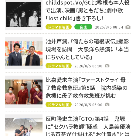
chilldspot、Vo/Gt.比喩根も本人役
で出演、映画『男ともだち』劇中歌
「lost child」書き下ろし！
ドラマ＆映画
音楽
2026/8/5 08:54
池井戸潤、『俺たちの箱根駅伝』撮影
現場を訪問 大泉洋ら熱演に「本当
にちゃんとしている」
ドラマ＆映画
2026/8/5 06:00
比嘉愛未主演『ファーストクライ 母
子救命救急班』第5話 院内感染の
危機に母子救命救急班が挑む
ドラマ＆映画
2026/8/5 06:00
反町隆史主演『GTO』第4話 鬼塚
に“セクハラ教師”疑惑 大島美優演
じる百花が仕掛ける“お仕置き”とは