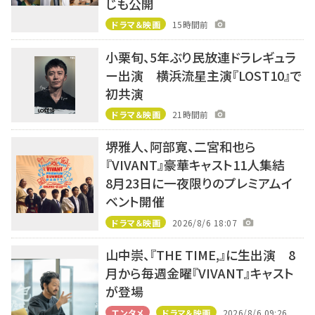
じも公開
ドラマ＆映画
15時間前
小栗旬、5年ぶり民放連ドラレギュラ
ー出演 横浜流星主演『LOST10』で
初共演
ドラマ＆映画
21時間前
堺雅人、阿部寛、二宮和也ら
『VIVANT』豪華キャスト11人集結
8月23日に一夜限りのプレミアムイ
ベント開催
ドラマ＆映画
2026/8/6 18:07
山中崇、『THE TIME,』に生出演 8
月から毎週金曜『VIVANT』キャスト
が登場
エンタメ
ドラマ＆映画
2026/8/6 09:26