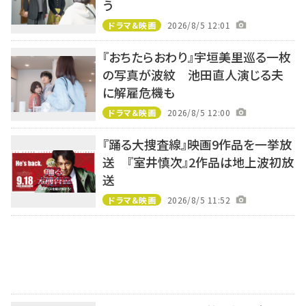
う
ドラマ＆映画
2026/8/5 12:01
『おちたらおわり』宇垣美里巡る一枚
の写真が波紋 池田直人演じる夫
に解雇危機も
ドラマ＆映画
2026/8/5 12:00
『踊る大捜査線』映画9作品を一挙放
送 『室井慎次』2作品は地上波初放
送
ドラマ＆映画
2026/8/5 11:52