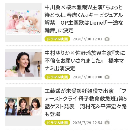
中川翼×桜木雅哉W主演『ちょっと
待とうよ、春虎くん』キービジュアル
解禁 OP主題歌はLienel「一途な
輪舞」に決定
ドラマ＆映画
2026/7/30 12:03
中村ゆりか×佐野玲於W主演『夫に
不倫をお願いされました』 橋本マ
ナミ出演決定
ドラマ＆映画
2026/7/30 08:00
工藤遥が未受診妊婦役で出演 「フ
ァーストクライ 母子救命救急班」第5
話ゲスト発表 河村花＆平澤宏々路
も登場
ドラマ＆映画
2026/7/29 22:54