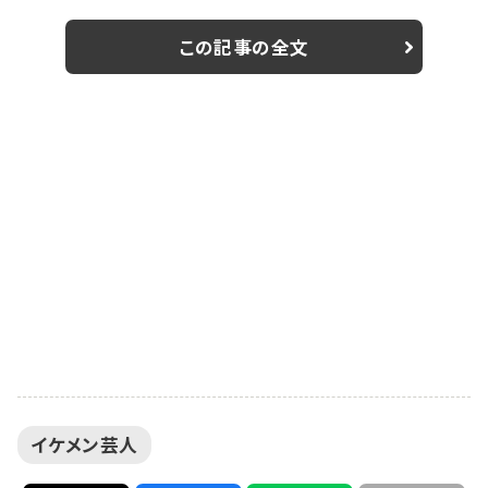
ム・ブラウン、アインシュタイン、からし蓮根、たくろう、東
京ホテイソン、EXITが出席した。 昨年、4,640組の頂点に
この記事の全文
輝き、初の平成生まれ同士のコンビで、史上最年少王者
となったのは霜降り明星(当時せいやは26歳、粗品は25
歳)。チャンピオンとなった翌日からいまだにテレビ番組
からのオファーが絶えず...
イケメン芸人