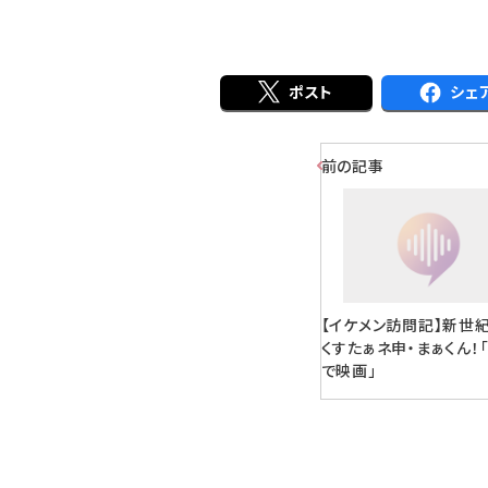
ポスト
シェ
前の記事
【イケメン訪問記】新世
くすたぁネ申・まぁくん！
で映画」