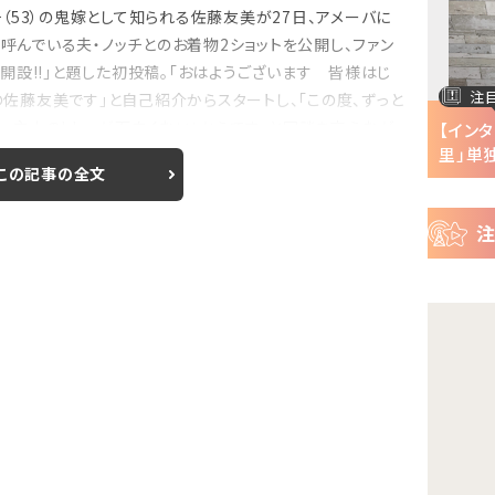
ー
53）の鬼嫁として知られる佐藤友美が27日、アメーバに
ス
と呼んでいる夫・ノッチとのお着物2ショットを公開し、ファン
og開設!!」と題した初投稿。「おはようございます 皆様はじ
注目の特集
注
督の佐藤友美です」と自己紹介からスタートし、「この度、ずっと
・・主人のblogが面白くない！からです」と冗談を交えなが
半で
【インタビュー】『株式会社マジルミエ』第2期の
【イン
声優・ファイルーズ...
里」単独
この記事の全文