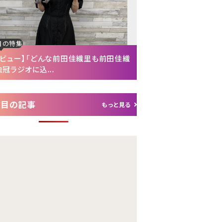
目の特集
注目の特集
タビュー】「どんな前田佳織里も前田佳織
【インタビュー後編】「
冠ラジオに込...
れて（笑）」声優・富...
注目の記事
もっと見る