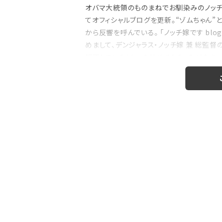
オバマ大統領のものまねでお馴染みのノッチ（
てオフィシャルブログを更新。“ゾムちゃん”
から反響を呼んでいる。 「ノッチ嫁です bl
注目の特集
めまして、デンジャラス・ノッチ嫁 兼 総監
拒否していたblogを始めました。なぜなら・
のおはなし』！
【インタビュー】本仮屋ユイカ、ラジオ5年
たどり着いた”今”「...
ら、「上...