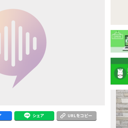
注
目
ニ
ア
シェア
URLをコピー
ュ
Previous