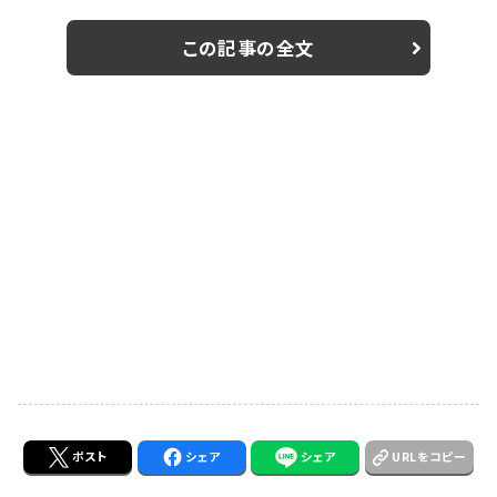
た。 ”たおりゅう”とは、土屋と横浜がカップルである設定
で「#たおりゅう」のInstagramカップルアカウンで彼氏・
この記事の全文
彼女目線で二人のリアルな生活を更新していくもの。彼
氏役が横浜ということは本日発表された。
https://youtu.be/AEEIHisB5n8 先に登壇した土屋か
ら「りゅうく～ん」と...
ポスト
シェア
シェア
URLをコピー