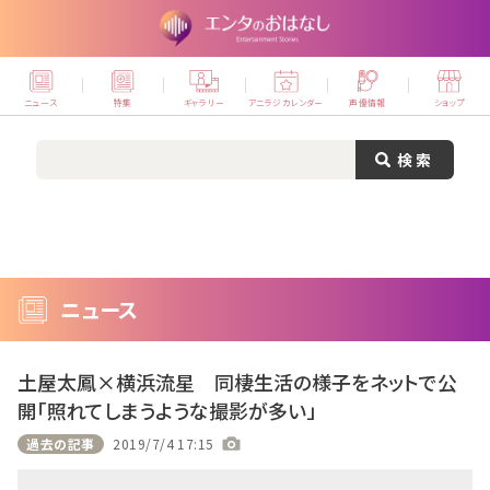
ニュース
特集
ギャラリー
アニラジカレンダー
声優情報
ショップ
ニュース
土屋太鳳×横浜流星 同棲生活の様子をネットで公
開「照れてしまうような撮影が多い」
過去の記事
2019/7/4 17:15