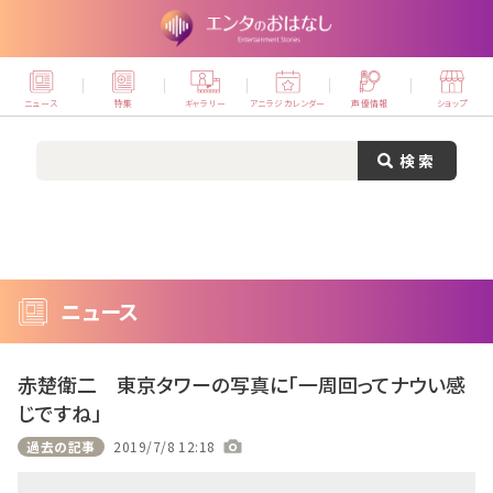
ニュース
特集
ギャラリー
アニラジカレンダー
声優情報
ショップ
ニュース
赤楚衛二 東京タワーの写真に「一周回ってナウい感
じですね」
過去の記事
2019/7/8 12:18