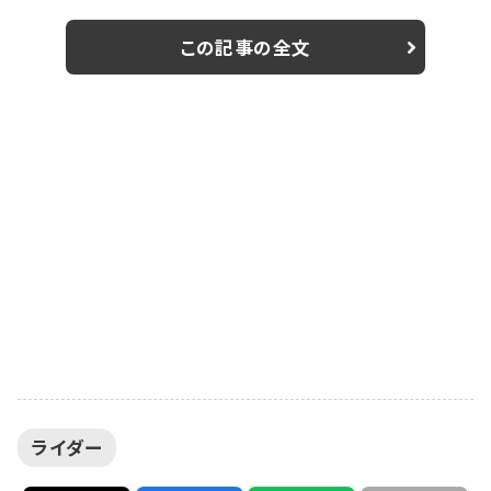
が7日、オフィシャルブログを更新。テーマ「東京タワー見
た修学旅行生」写真を公開し、ファンから反響を呼んで
この記事の全文
いる。 同ドラマは、同じ男性を愛した3人のシングルマザ
ー・晴美（小池）、加奈子（りょう）、茜（岡本玲）が愛と欲
望のために戦いながら、「愛した夫」が残した謎と嘘に巻
き込まれていく“ファイティング...
ライダー