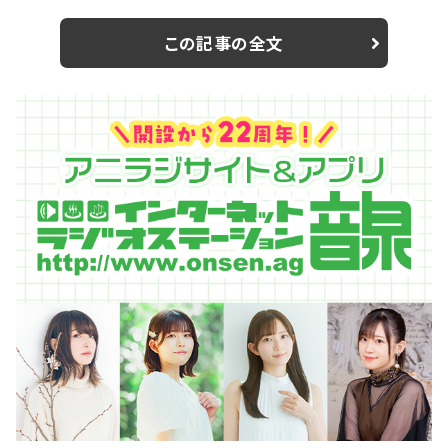
ム」は、2018年6月デビューの6人組アイドルユニット。メ
ンバーは水沢美咲（みずさわみさき）、来栖仁愛（くるす
この記事の全文
ひとえ）、月詠乃愛（つくよみのあ）、見上月梛 （みかみる
な）、松岡未都（まつおかみと）、南雲ひより（なぐもひよ
り＝写真左から）。グループのコンセプトは、ポケットの中
に潜むいたずらっ子イメージで...