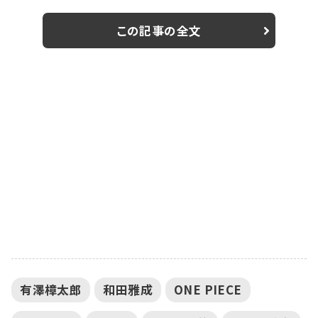
ト住民”の共演者らでお祝いしたバースデーショットを公
開した。 同ドラマは、和田に加えて黒羽麻璃央ら2.5次元
この記事の全文
舞台で活躍する人気俳優10名の出演する。テレビ朝日系
で昨年放送された「おっさんずラブ」で注目を浴びた徳
尾浩司氏が脚本を担当し、「リハは１度だけ」「本番一発
勝負」の“テレビ演劇”...
有澤樟太郎
和田雅成
ONE PIECE