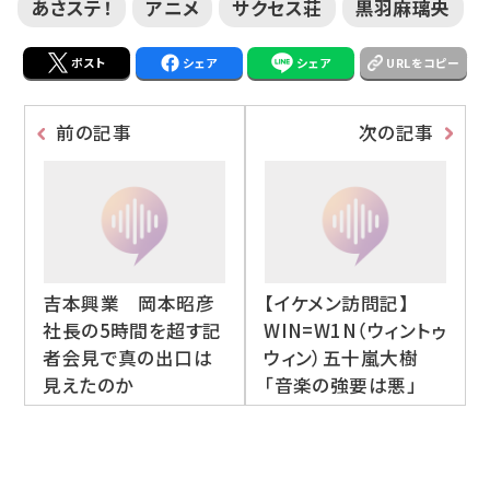
あさステ！
アニメ
サクセス荘
黒羽麻璃央
ポスト
シェア
シェア
URLをコピー
前の記事
次の記事
吉本興業 岡本昭彦
【イケメン訪問記】
社長の5時間を超す記
WIN=W1N（ウィントゥ
者会見で真の出口は
ウィン）五十嵐大樹
見えたのか
「音楽の強要は悪」