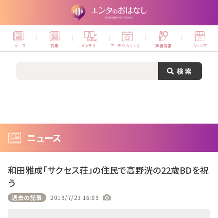
ニュース
特集
ギャラリー
アニラジカレンダー
声優情報
ショップ
ニュース
和田雅成「サクセス荘」の住民で高野洸の22歳BDを祝
う
過去の記事
2019/7/23 16:09