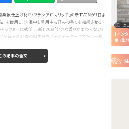
ー
ス
軟仕上げ材『ソフラン アロマリッチ』の新TVCMが7日よ
製法」を使用し、洗濯中も着用中も好みの香りを継続させる
注目の特集
注
ャラクターに就任し、新TVCM「好きな香りが変わらない」
半で
【インタビュー】『株式会社マジルミエ』第2期の
【イン
フが新垣の31歳の誕生日をバースデーケーキで祝う一幕
声優・ファイルーズ...
里」単独
お花に囲まれて、さわやかで華やかな雰囲気の中で撮影が
.
この記事の全文