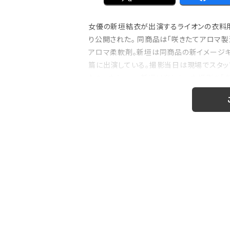
女優の新垣結衣が出演するライオンの衣料用柔
り公開された。 同商品は「咲きたてアロマ
注目の特集
アロマ柔軟剤。新垣は同商品の新イメージキ
のおはなし』！
【インタビュー】本仮屋ユイカ、ラジオ5年
篇に出演している。撮影当日は現場でスタッ
たどり着いた”今”「...
もあったといい、新垣は楽しかった撮影を「
できました。撮影自体も順調でした」と振り..