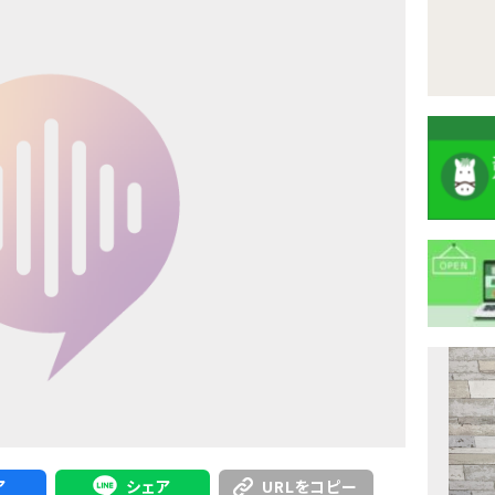
注
目
ニ
ュ
Previous
ア
シェア
URLをコピー