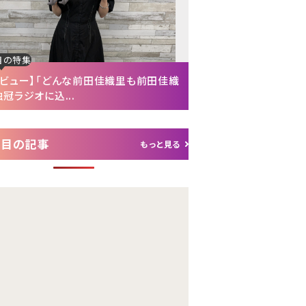
目の特集
注目の特集
タビュー】「どんな前田佳織里も前田佳織
【インタビュー後編】「
冠ラジオに込...
れて（笑）」声優・富...
注目の記事
もっと見る