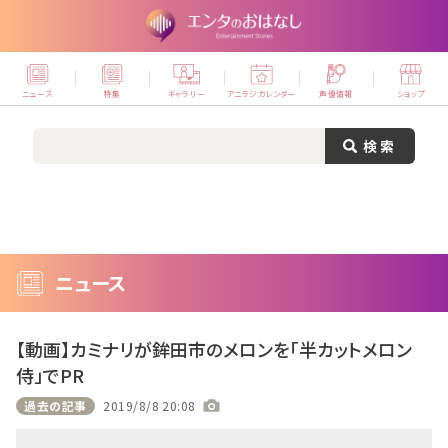
ニュース
特集
ギャラリー
アニラジカレンダー
声優情報
ショップ
ニュース
【動画】カミナリが鉾田市のメロンを「半カットメロン
侍」でPR
過去の記事
2019/8/8 20:08