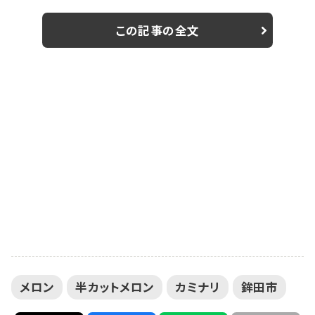
https://youtu.be/QXIY-zIgW7c
この記事の全文
メロン
半カットメロン
カミナリ
鉾田市