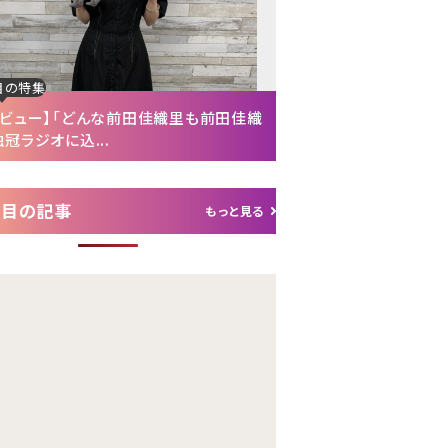
目の特集
注目の特集
タビュー】「どんな前田佳織里も前田佳織
【インタビュー後編】「
冠ラジオに込...
れて（笑）」声優・富...
注目の記事
もっと見る