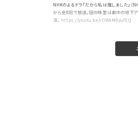
NHKのよるドラ『だから私は推しました』（NH
から全8回で放送。田中珠里は劇中の地下ア
演。 https://youtu.be/cOWkM0yufEQ
注目の特集
のおはなし』！
【インタビュー】本仮屋ユイカ、ラジオ5年
たどり着いた”今”「...