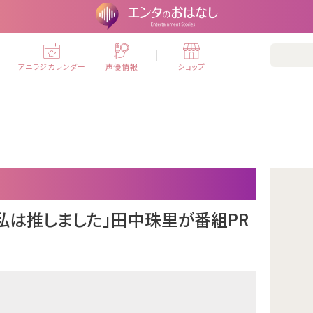
ー
アニラジカレンダー
声優情報
ショップ
ら私は推しました」田中珠里が番組PR