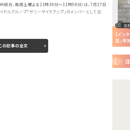
ー
K総合、毎週土曜よる11時30分〜11時59分）は、7月27日
ス
イドルグループ「サニーサイドアップ」のメンバーとして出
注目の特集
注
半で
【インタビュー】『株式会社マジルミエ』第2期の
【イン
声優・ファイルーズ...
里」単独
この記事の全文