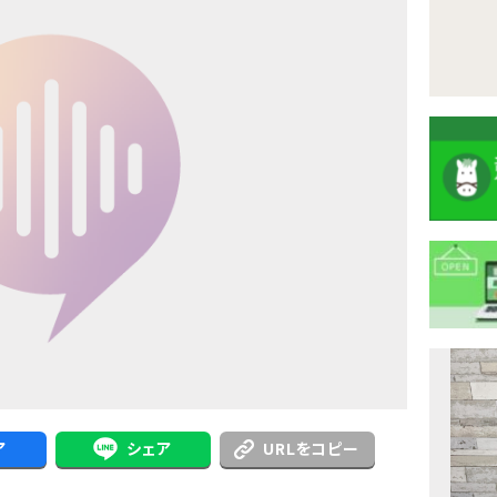
注
目
ニ
ア
シェア
URLをコピー
ュ
Previous