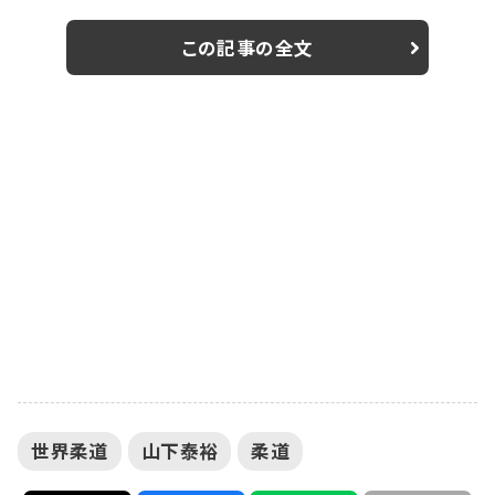
イン』の運行を開始させた。 『黒帯の一本道でつなぐ！
2019世界柔道トレイン』には、“柔道の父”嘉納治五郎や
この記事の全文
阿部兄妹をはじめとする2019世界柔道の柔道日本代表
全23選手、そして世界中から公募で集まった2,019名の
柔道家が集結している。 また、JR山手線への広告展開
に合わせて、2019世界柔道...
世界柔道
山下泰裕
柔道