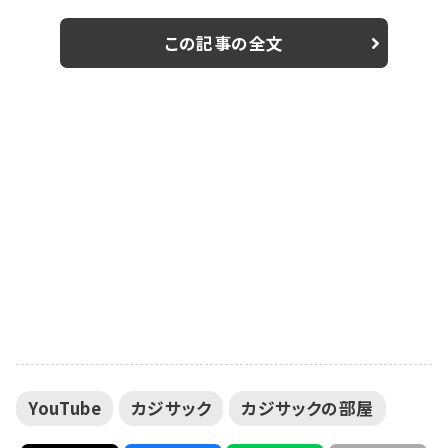
務所の吉本興行が発表した。 カジサックは、2019年末ま
でにチャンネル登録者数が100万人達成できない場合、
この記事の全文
芸人を引退すると公表し、日々”カジサック”として、
Youtube活動に専念。7月11日に目標であった登録者数
100万人を達成し、現在登録者数約115 万人、総再生時
間16億分、総再生回数は2億...
YouTube
カジサック
カジサックの部屋