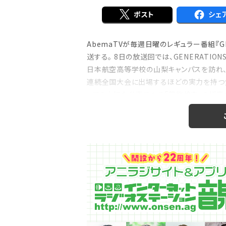
ポスト
シェ
AbemaTVが毎週日曜のレギュラー番組『GEN
注目の特集
送する。 8日の放送回では、GENERAT
のおはなし』！
【インタビュー】本仮屋ユイカ、ラジオ5年
日本航空高等学校の山梨キャンパスを訪れ
たどり着いた”今”「...
連続全国大会に出場するほどの実力を持つ女
ッフの大切な仕事である「荷物検査」の授業
フがメンバーの私...