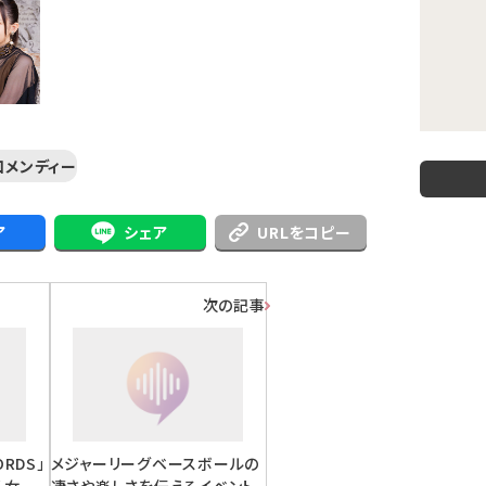
口メンディー
ア
シェア
URLをコピー
次の記事
ORDS」
メジャーリーグベースボールの