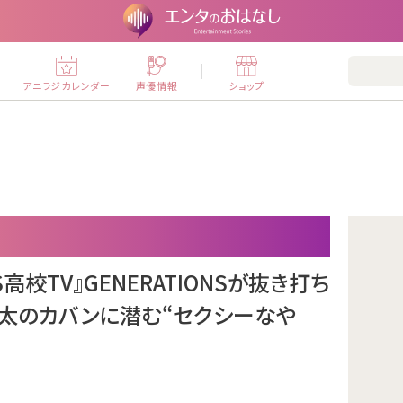
ー
アニラジカレンダー
声優情報
ショップ
NS高校TV』GENERATIONSが抜き打ち
太のカバンに潜む“セクシーなや