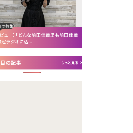
目の特集
注目の特集
タビュー】「どんな前田佳織里も前田佳織
【インタビュー後編】「
冠ラジオに込...
れて（笑）」声優・富...
注目の記事
もっと見る