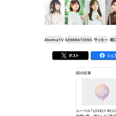
AbemaTV
GENERATIONS
サッカー
関
ポスト
シェ
前の記事
レーベル「LOVELY REC