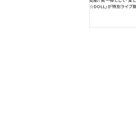
始動！第一弾として「愛
☆DOLL」が特別ライブ