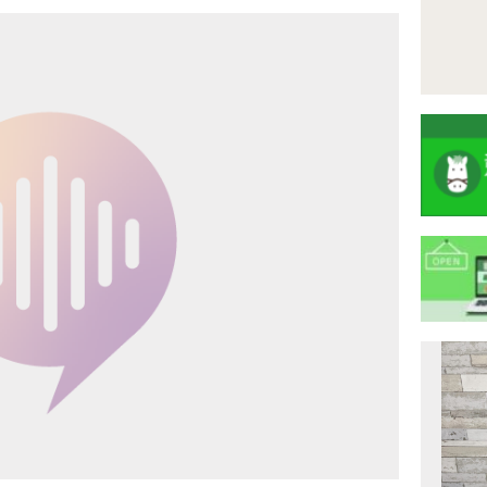
注
目
ニ
ュ
Previous