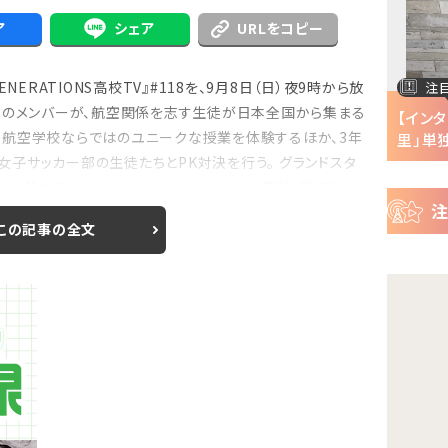
ー
ア
シェア
URLをコピー
ス
ERATIONS高校TV』#118を、9月8日（日）夜9時から放
注目の特集
注
IONSのメンバーが、航空関係を志す生徒が日本全国から集まる
半で
【インタビュー】『株式会社マジルミエ』第2期の
【イン
、航空学校ならではのユニークな授業を体験するほか、3年
声優・ファイルーズ...
里」単独
子サッカー部の生徒たちとPK対決を行う。 グランドスタ
を体験することになったメンバーのもとに、突然、番組スタッ
この記事の全文