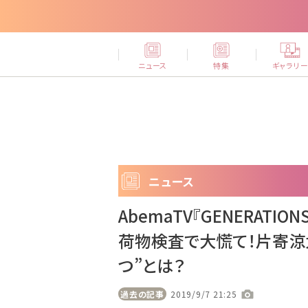
ニュース
特集
ギャラリ
ニュース
AbemaTV『GENERATIO
荷物検査で大慌て！片寄涼
つ”とは？
過去の記事
2019/9/7 21:25