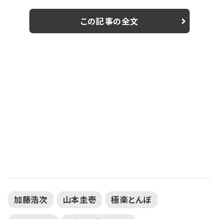
ビ・野性爆弾のくっきー!、俳優の原田龍二、現役大学生
監督の吉田麻希の4名が監督として参戦し、制作費10万
この記事の全文
円と制限時間の中で、“兄弟”をテーマにしたオリジナル
映画の予告編制作に挑戦した。また、その予告編には、
山本、『Popteen』モデルの福山絢水、筒井結愛、俳優の
山本裕典らが特別出演した。 早速...
加藤浩次
山本圭壱
極楽とんぼ