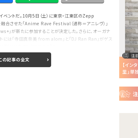
目
ニ
イベントだ。10月5日（土）に東京・江東区のZepp
ュ
Previous
合させた「Anime Rave Festival（通称＝アニレヴ）」
ー
nows+」が新たに参加することが決定した。さらに、オーガナ
ス
「寺田真奈美 from alom」と「DJ Ran Ran」がゲス
TSUが主催し“アニクラ”の...
注目の特集
注
この記事の全文
半で
【インタビュー】『株式会社マジルミエ』第2期の
【イン
声優・ファイルーズ...
里」単独