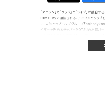
「アニソン」と「クラブ」と「ライブ」が融合する
DiverCityで開催される、アニソンとクラブを融
に、人気ヒップホップグループ「nobodyk
イザーを務めるラッパーMOTSUの出演パートには
ト出演することも発表された。 アニレヴは、MO
注目の特集
のおはなし』！
【インタビュー】本仮屋ユイカ、ラジオ5年
たどり着いた”今”「...