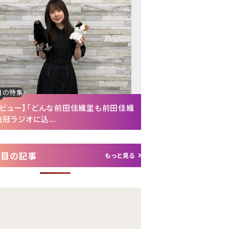
Next
目の特集
注目の特集
タビュー】「どんな前田佳織里も前田佳織
【インタビュー後編】「
冠ラジオに込...
れて（笑）」声優・富...
注目の記事
もっと見る