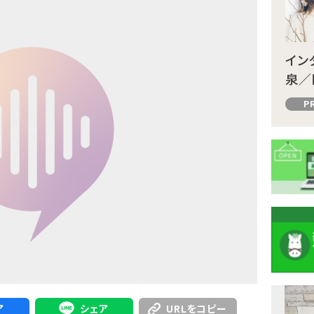
イン
泉／
P
注
ア
シェア
URLをコピー