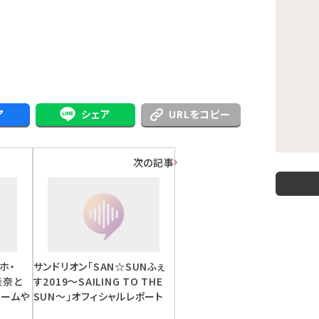
ア
シェア
URLをコピー
次の記事
ホ・
サンドリオン「SAN☆SUNふぇ
佳奈と
す2019～SAILING TO THE
ゲームや
SUN～」オフィシャルレポート