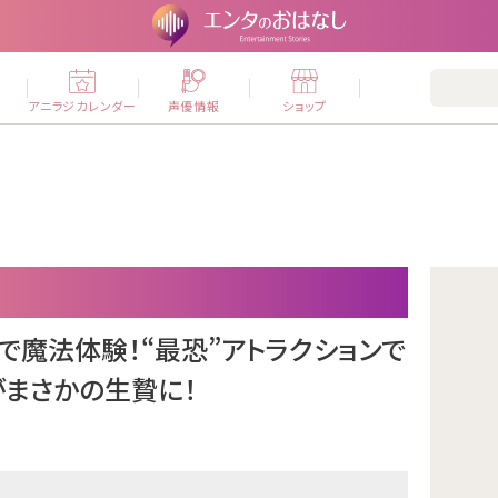
ー
アニラジカレンダー
声優情報
ショップ
ブ姿で魔法体験！“最恐”アトラクションで
がまさかの生贄に！