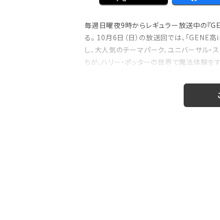
毎週日曜夜9時からレギュラー放送中の『GEN
る。 10月6日（日）の放送回では、「GEN
注目の特集
し、大人気のテーマパーク、ユニバーサル・スタ
のおはなし』！
【インタビュー】本仮屋ユイカ、ラジオ5年
ちが、ハリー・ポッターの世界で魔法体験をす
たどり着いた”今”「...
遇-」や、人気アトラクション「アメージング・アド