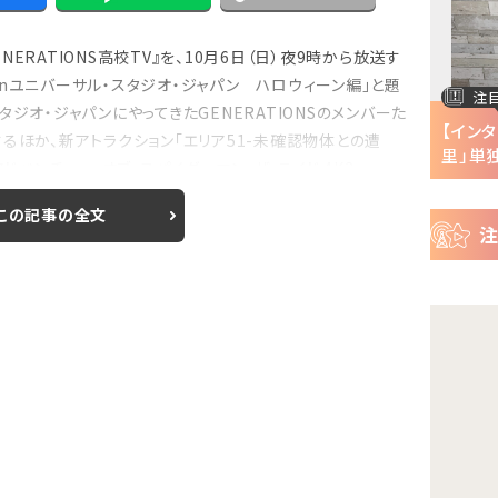
ー
ス
ERATIONS高校TV』を、10月6日（日）夜9時から放送す
E高inユニバーサル・スタジオ・ジャパン ハロウィーン編」と題
注目の特集
注
ジオ・ジャパンにやってきたGENERATIONSのメンバーた
半で
【インタビュー】『株式会社マジルミエ』第2期の
【イン
るほか、新アトラクション「エリア51-未確認物体との遭
声優・ファイルーズ...
里」単独
ベンチャー・オブ・スパイダーマン・ザ・ライド 4K3...
この記事の全文