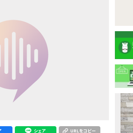
注
目
ニ
ュ
Previous
ア
シェア
URLをコピー