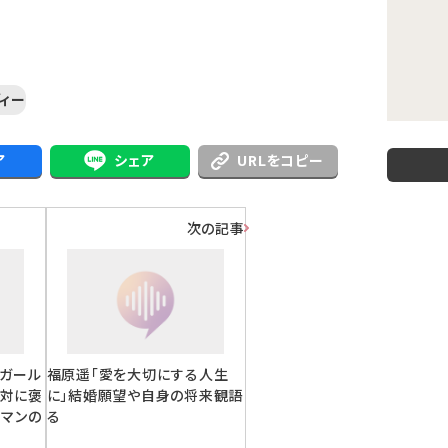
ィー
ア
シェア
URLをコピー
次の記事
ーガール
福原遥「愛を大切にする人生
絶対に褒
に」結婚願望や自身の将来観語
ラマンの
る