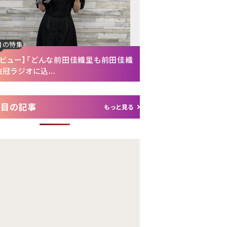
目の特集
注目の特集
タビュー】「どんな前田佳織里も前田佳織
【インタビュー後編】「
冠ラジオに込...
れて（笑）」声優・富...
注目の記事
もっと見る