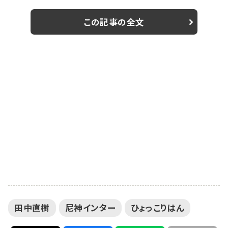
ード・ウィーク 2019」のオープニングイベントが開催さ
れ、海洋生物が大好きというMSCアンバサダーのココリ
この記事の全文
コ・田中直樹と、MCの天津・向清太朗、ゲストとして尼神
インターの誠子と渚、ひょっこりはんが出席しトークショ
ーなどを行った。 https://youtu.be/1AyyY39V1Yc
田中直樹
尼神インター
ひょっこりはん