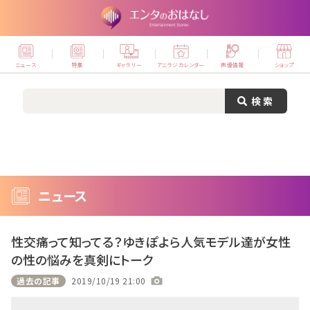
ニュース
特集
ギャラリー
アニラジカレンダー
声優情報
ショップ
ニュース
性交痛って知ってる？ゆきぽよら人気モデル達が女性
の性の悩みを真剣にトーク
過去の記事
2019/10/19 21:00