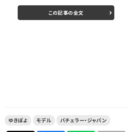
は、性の正しい知識を学ぶため専門家を交え、女性の多
くが感じているという性交痛への理解を深めた。 同イベ
この記事の全文
ントは女性の約67％が感じているという性交痛にスポッ
トを当て、1982年に発売された性交時の不快感や痛み
を緩和する日本初の水溶性潤滑ゼリー「リューブゼリ
ー」の認知を広げ、男女が平等で相手を思いやれる、本
当に愛の...
ゆきぽよ
モデル
バチェラー・ジャパン