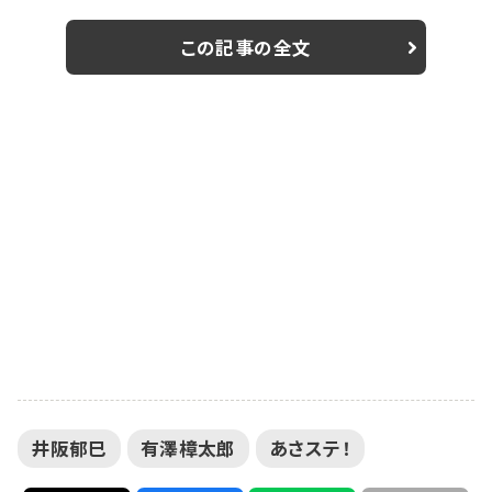
がゲスト出演することが決定した。 『あさステ！』は、毎週
月曜日から土曜日午前7時に放送中のトーク番組です。
この記事の全文
有澤樟太郎（月曜）、松村龍之介（火曜）、矢崎広（水
曜）、東啓介（木曜）、三浦涼介（金曜）、染谷俊之（土曜）
といった今を彩る人気若手俳優6人が曜日別にパーソナ
リティを担当している。 井阪郁巳がゲスト...
井阪郁巳
有澤樟太郎
あさステ！