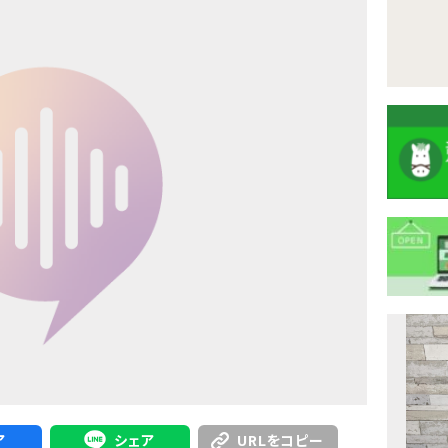
注
目
ニ
ュ
Previous
ア
シェア
URLをコピー