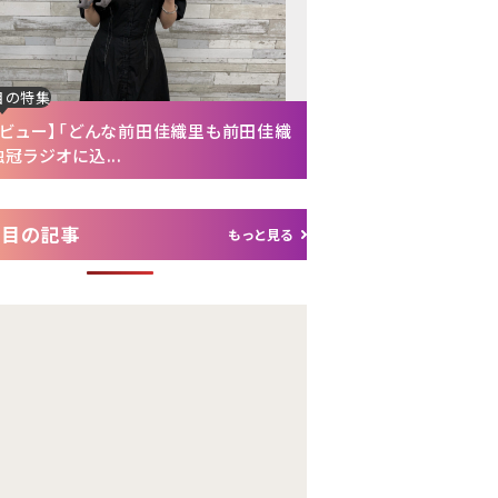
目の特集
注目の特集
タビュー】「どんな前田佳織里も前田佳織
【インタビュー後編】「
冠ラジオに込...
れて（笑）」声優・富...
注目の記事
もっと見る