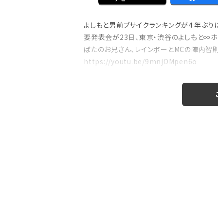
よしもと男前ブサイクランキングが４年ぶりに
要発表会が23日、東京・渋谷のよしもと∞ホー
注目の特集
ばたのお兄さん、レインボーとMCの陣内智
のおはなし』！
【インタビュー】本仮屋ユイカ、ラジオ5年
https://youtu.be/9mnjOMpen6o
たどり着いた”今”「...