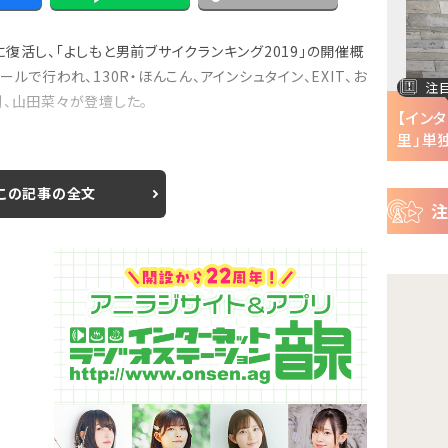
ー
ス
復活し、「よしもと男前ブサイクランキング2019」の開催概
ルで行われ、130R・ほんこん、アインシュタイン、EXIT、お
注目の特集
注
則、山田菜々が登壇した。
半で
【インタビュー】『株式会社マジルミエ』第2期の
【イン
声優・ファイルーズ...
里」単独
この記事の全文