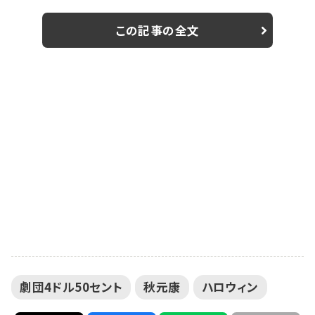
ており、今回は「あわてんぼうハロウィン」と題してハロ
ウィンイベントを開催。出演者がそれぞれコスプレ衣装
この記事の全文
を着用して、演技あり・ゲームありと内容盛りだくさんの
90分となった。 演技ブロックでは「ごめんなさい」という
セリフをメンバーが異なるシチュエーションで即興芝居
をする「決めゼリフ選手権」や、「シンデレラ」の台...
劇団4ドル50セント
秋元康
ハロウィン