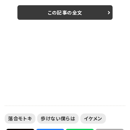
なった柘植役を演じ、新人理学療法士の宮下遥（宇野愛
海）とリハビリテーション病院での人間関係や、もしかし
この記事の全文
たら明日直面するかもしれない病による後遺症との葛藤
をリアルに描いている。そんな難しい役どころを演じた
落合にこの作品の見どころや、プライベートについて話
しを聞いた。 --映画「歩けない僕らは」は...
落合モトキ
歩けない僕らは
イケメン