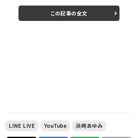
LIVE"を、9日23時からYouTubeとLINE LIVEで生配信
することがわかった。 11月7日付オリコンデイリーアルバ
この記事の全文
ムランキングで1位を獲得し、リリースから20年を経ても
なお色褪せない、浜崎あゆみの2ndアルバム
『LOVEppears』。 この名...
LINE LIVE
YouTube
浜崎あゆみ