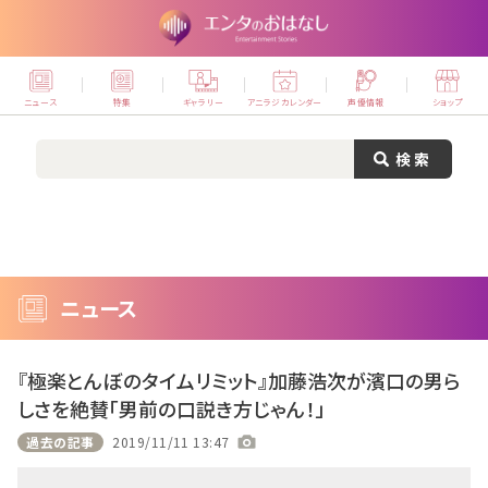
ニュース
特集
ギャラリー
アニラジカレンダー
声優情報
ショップ
ニュース
『極楽とんぼのタイムリミット』加藤浩次が濱口の男ら
しさを絶賛「男前の口説き方じゃん！」
過去の記事
2019/11/11 13:47