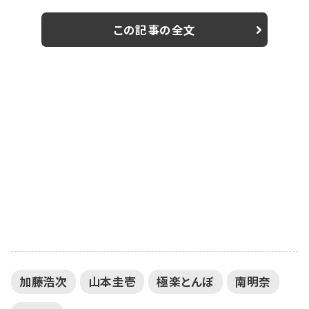
し、「本気で恋人がほしい女性」が、意中の相手に告白
し、失敗したとしても制限時間以内なら、他の気になる
この記事の全文
相手に何人でも告白することができる、本番組で人気の
恋愛応援企画だ。第3弾となった今回は、お笑い芸人の
八幡カオル、同じくお笑い芸人のゆーびーむ☆、そして、
「素直な発言が炎上しちゃう女子大生...
加藤浩次
山本圭壱
極楽とんぼ
南明奈