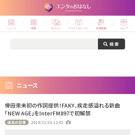
ニュース
特集
ギャラリー
アニラジカレンダー
声優情報
ショップ
ニュース
倖田來未初の作詞提供！FAKY、疾走感溢れる新曲
「NEW AGE」をInterFM897で初解禁
過去の記事
2019/11/15 12:02