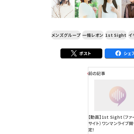
メンズグループ
一條レオン
1st Sight
イ
ポスト
シェ
前の記事
【動画】1st Sight（フ
サイト）ワンマンライブ
定！