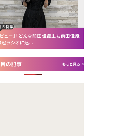
目の特集
注目の特集
タビュー】「どんな前田佳織里も前田佳織
【インタビュー後編】「
冠ラジオに込...
れて（笑）」声優・富...
注目の記事
もっと見る