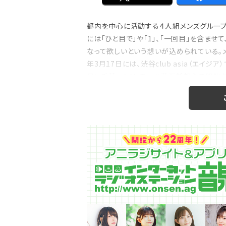
都内を中心に活動する４人組メンズグループ「1s
には「ひと目で」や「1」、「一回目」を含ま
注目の特集
なって欲しいという想いが込められている。メンバ
のおはなし』！
【インタビュー】本仮屋ユイカ、ラジオ5年
年3月17日には、渋谷club asia（エイジ
たどり着いた”今”「...
日に千葉・イオンモール幕張新都心で開催され