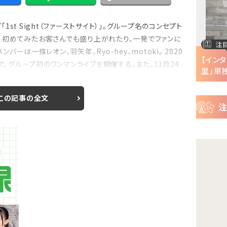
ー
ス
t Sight（ファーストサイト）」。グループ名のコンセプト
せて、初めてみたお客さんでも盛り上がれたり、一発でファンに
注目の特集
注
ーは一條レオン、羽矢年、Ryo-hey、motoki。 2020
半で
【インタビュー】『株式会社マジルミエ』第2期の
【イン
ア）で、グループ初のワンマンライブを開催する。また、11月24
声優・ファイルーズ...
里」単独
るメンズアイドルの祭典『イオンモール幕張新都...
この記事の全文