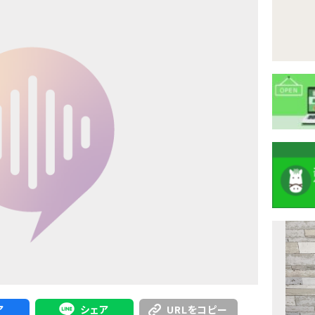
注
目
ニ
ュ
Previous
ア
シェア
URLをコピー