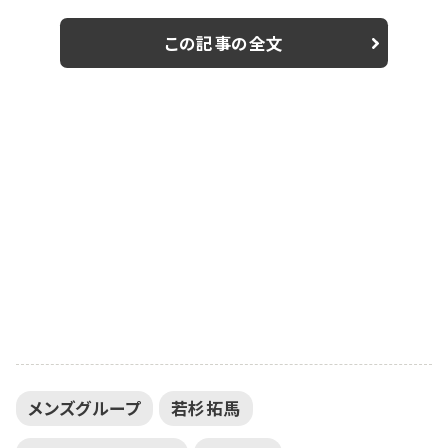
に入ったりするなど笑えるポイントもあり、ファンを飽き
させない。ユニット名の由来は「僕たちにしか出来ない新
この記事の全文
しい物を創ろう」そんな思いを込めてニュースタイルボ
ーイズに決定、ライブの実施も週２～３回とハードスケ
ジュールだ。メンバーは金城裕喜、若杉拓馬、横濱悠真、
高田舟、内山伊織、磯野亨、酒寄楓太、北澤黎...
メンズグループ
若杉拓馬