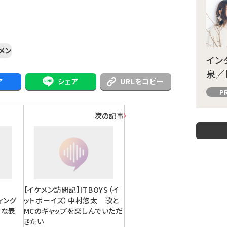
メン
イン
泉／
ア
シェア
URLをコピー
P
次の記事
【イケメン訪問記】ITBOYS（イ
ティング
ットボーイズ）中村悠太 歌と
ろな表
MCのギャップを楽しんでいただ
きたい