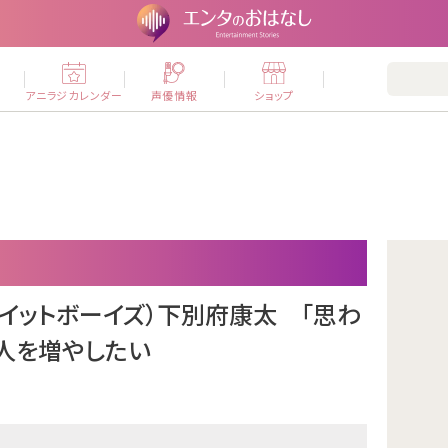
ー
アニラジカレンダー
声優情報
ショップ
S（イットボーイズ）下別府康太 「思わ
う人を増やしたい