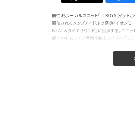
個性派ボーカルユニット「ITBOYS（イット
開催されるメンズアイドルの祭典『イオンモール幕
注目の特集
BEAT＆ダイキサウンド』に出演する。ユニッ
のおはなし』！
【インタビュー】本仮屋ユイカ、ラジオ5年
都内中心にライブ活動や路上ライブを行っている
たどり着いた”今”「...
ンライブも決定しているメンバーに、間近に
か...