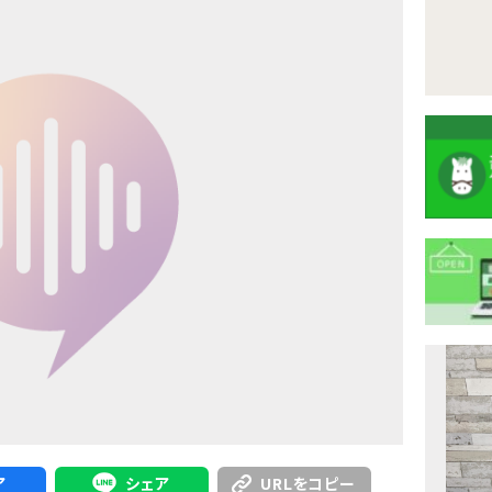
注
目
ニ
ュ
Previous
ア
シェア
URLをコピー