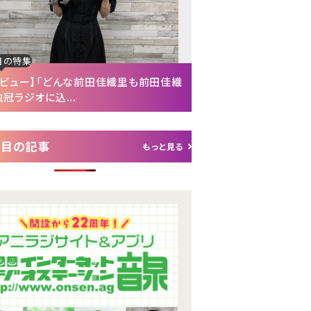
目の特集
注目の特集
タビュー】「どんな前田佳織里も前田佳織
【インタビュー後編】「
冠ラジオに込...
れて（笑）」声優・富...
注目の記事
もっと見る