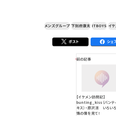
メンズグループ
下別府康太
ITBOYS
イケ
ポスト
シェ
前の記事
【イケメン訪問記】
bunting_kiss（バン
キス）・原沢涼 いろい
情の僕を見て！