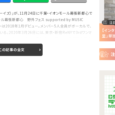
ー
ス
ボーイズ）」が、11月24日に千葉・イオンモール幕張新都心で
張新都心 野外フェス supported by MUSIC
注目の特集
注
トは2018年1月デビュー。メンバー5人全員がボーカルで、
半で
【インタビュー】『株式会社マジルミエ』第2期の
【イン
。2020年3月26日には、東京・新宿ReNYで3rdワンマ
声優・ファイルーズ...
里」単独
迫った一大イベントへの意気込みを聞いた。 ◎下別府康太
この記事の全文