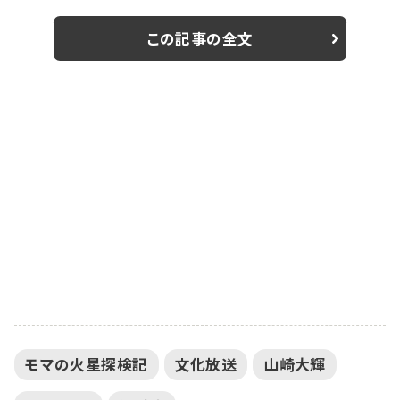
大輝がゲスト出演することが決定した。 『あさステ！』は、
毎週月曜日から土曜日午前7時に放送中のトーク番組。
この記事の全文
有澤樟太郎（月曜）、松村龍之介（火曜）、矢崎広（水
曜）、東啓介（木曜）、三浦涼介（金曜）、染谷俊之（土曜）
といった今を彩る人気若手俳優6人が曜日別にパーソナ
リティを担当している。 山崎大輝がゲス...
モマの火星探検記
文化放送
山崎大輝