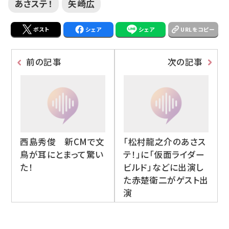
あさステ！
矢崎広
ポスト
シェア
シェア
URLをコピー
前の記事
次の記事
西島秀俊 新CMで文
「松村龍之介のあさス
鳥が耳にとまって驚い
テ！」に「仮面ライダー
た！
ビルド」などに出演し
た赤楚衛二がゲスト出
演