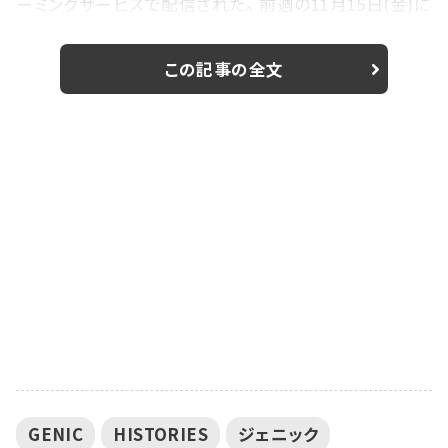
ーミングサービスで配信された。 前週の11月15日(金)に
先行配信された「SUN COMES UP」はLINE MUSICのソ
ングTOP100 ウィークリーランキング(2019.11.13〜19)
この記事の全文
にて4位を獲得。新人アーティストとして堂々の快挙で一
気に注目を集めた。この日追加リリースされた
「HISTORIES」はメンバー平...
GENIC
HISTORIES
ジェニック