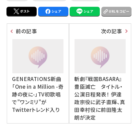
ポスト
シェア
シェア
URLをコピー
前の記事
次の記事
GENERATIONS新曲
斬劇『戦国BASARA』
「One in a Million -奇
豊臣滅亡 タイトル・
跡の夜に-」TV初歌唱
公演日程発表！ 伊達
で”ワンミリ”が
政宗役に武子直輝、真
Twitterトレンド入り
田幸村役に前田隆太
朗が決定