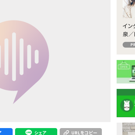
イン
泉／
P
注
ア
シェア
URLをコピー