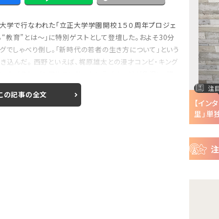
目
ニ
正大学で行なわれた「立正大学学園開校１５０周年プロジェ
ュ
Previous
“教育”とは～」に特別ゲストとして登壇した。およそ30分
ー
グでしゃべり倒し。「新時代の若者の生き方について」という
ス
き込んだ。 西野といえば、梶原雄太との漫才コンビ・キング
エッセイスト、インフルエンサーというイメージが色濃い。講
注目の特集
注
この記事の全文
半で
【インタビュー】『株式会社マジルミエ』第2期の
【イン
声優・ファイルーズ...
里」単独