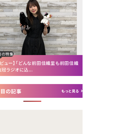
Next
目の特集
注目の特集
タビュー】「どんな前田佳織里も前田佳織
【インタビュー後編】「
冠ラジオに込...
れて（笑）」声優・富...
注目の記事
もっと見る