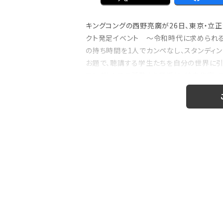
キングコングの西野亮廣が26日、東京・立
クト発足イベント ～令和時代に求められる
の持ち時間を1人でカンペなし、スタンディン
お題で、聴講する学生たちを自分の世界に引
コングとしての活動より最近は、絵本作家、
演会にも、引く手あまただ。かつて...
注目の特集
のおはなし』！
【インタビュー】本仮屋ユイカ、ラジオ5年
たどり着いた”今”「...