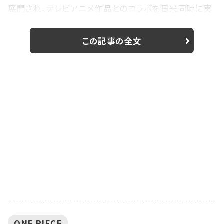
展開され、テレビアニメ作品とのコラボを日米同時に実
施するのは同社初の取り組みとなる。 期間は10月17
日まで。描き下ろしイラストを使用した館内装飾をはじ
この記事の全文
め、限定グッズやプライズ、コラボメニュー、ボウリングや
カラオケなどのアクティビティと連動した企画を展開。日
本と北米で同一期間・同一コンセプトのコラボレーショ
ンを実施する。 ラウンドワン代表...
ONE PIECE