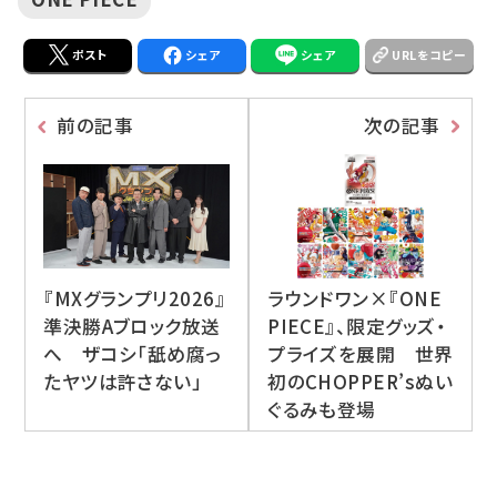
ポスト
シェア
シェア
URLをコピー
前の記事
次の記事
『MXグランプリ2026』
ラウンドワン×『ONE
準決勝Aブロック放送
PIECE』、限定グッズ・
へ ザコシ「舐め腐っ
プライズを展開 世界
たヤツは許さない」
初のCHOPPER’sぬい
ぐるみも登場