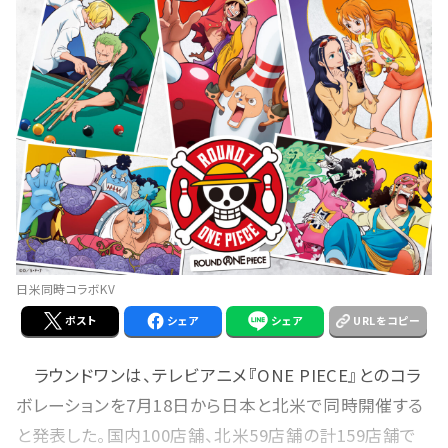
日米同時コラボKV
ポスト
シェア
シェア
URLをコピー
ラウンドワンは、テレビアニメ『ONE PIECE』とのコラ
ボレーションを7月18日から日本と北米で同時開催する
と発表した。国内100店舗、北米59店舗の計159店舗で