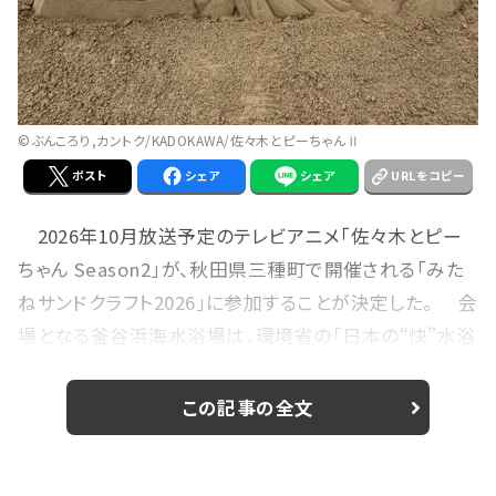
©ぶんころり,カントク/KADOKAWA/佐々木とピーちゃんⅡ
ポスト
シェア
シェア
URLをコピー
2026年10月放送予定のテレビアニメ「佐々木とピー
ちゃん Season2」が、秋田県三種町で開催される「みた
ねサンドクラフト2026」に参加することが決定した。 会
場となる釜谷浜海水浴場は、環境省の「日本の“快”水浴
場100選」に認定されている景勝地。イベントでは、先日
公開されたSeason2の新ビジュアルをもとに制作された
この記事の全文
スペシャル砂像が展示される。 砂像には、主人公・
佐々木とピーちゃんに加え、お隣さん、アバドンが登場。