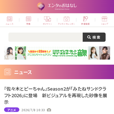
ニュース
特集
ギャラリー
アニラジカレンダー
声優情報
ショップ
ニュース
『佐々木とピーちゃん』Season2が「みたねサンドクラ
フト2026」に登場 新ビジュアルを再現した砂像を展
示
アニメ
2026/7/8 10:33