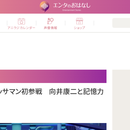
ー
アニラジカレンダー
声優情報
ショップ
マッサマン初参戦 向井康二と記憶力