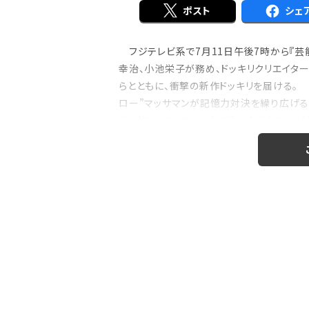
ポスト
シェ
フジテレビ系で7月11日午後7時から『芸能
注目の特集
幸治、小池栄子が務め、ドッキリクリエイターの恵
のおはなし』！
【インタビュー】本仮屋ユイカ、ラジオ5年
らとともに、衝撃の新作ドッキリを届ける。
たどり着いた”今”「...
ロー”マッサマンが記憶力対決を繰り広げる
生き物」をテーマに、小学生を交えた三つ
亀梨は、「ここで負...