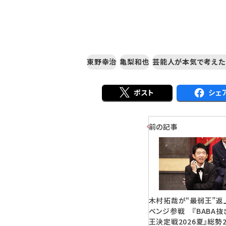
東野幸治
亀梨和也
芸能人が本気で考えた
ポスト
シェ
前の記事
木村拓哉が“最弱王”返
ベンジ参戦 『BABA抜
王決定戦2026夏』総勢