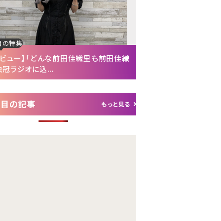
目の特集
注目の特集
タビュー】「どんな前田佳織里も前田佳織
【インタビュー後編】「
冠ラジオに込...
れて（笑）」声優・富...
注目の記事
もっと見る