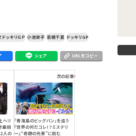
！ドッキリＧＰ
小池栄子
若槻千夏
ドッキリGP
ア
シェア
URLをコピー
次の記事
上へリ
「青海島のビッグバン」を追う
き最弱
『世界の何だコレ！？ミステリ
22人の
ー』“奇跡の光景”に挑む