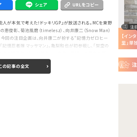
ー
ア
シェア
URLをコピー
ス
人が本気で考えた！ドッキリGP』が放送される。MCを東野
注目の特集
注
俊彰、菊池風磨（timelesz）、向井康二（Snow Man）
半で
【インタビュー】『株式会社マジルミエ』第2期の
【イン
 今回の注目企画は、向井康二が扮する“記憶力ゼロヒー
声優・ファイルーズ...
里」単独
「記憶忍者隊 マッサマン」。亀梨和也が初参戦し、「架空の
どもえの記憶力バトルに挑む。 向井と日頃から親交の深い
この記事の全文