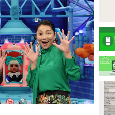
注
目
ニ
ュ
Previous