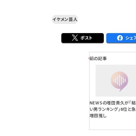
イケメン芸人
ポスト
シェ
前の記事
NEWSの増田貴久が「
い男ランキング」6位と
増田推し