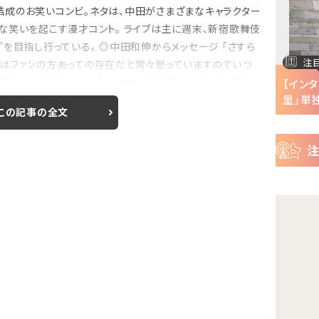
ー
成のお笑いコンビ。ネタは、中田がさまざまなキャラクター
ス
な笑いを起こす漫才コント。 ライブは主に週末、新宿歌舞伎
を目指し行っている。 ◎中田和伸からメッセージ 「さすら
注目の特集
注
はファンの方あっての存在だと常々思っていますのでいつ
に知っていただけたらと思いますので今後とも宜しくお願い
半で
【インタビュー】『株式会社マジルミエ』第2期の
【イン
声優・ファイルーズ...
里」単独
この記事の全文