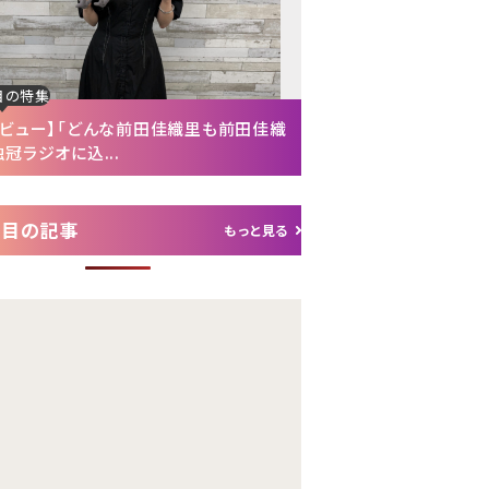
目の特集
注目の特集
タビュー】「どんな前田佳織里も前田佳織
【インタビュー後編】「
冠ラジオに込...
れて（笑）」声優・富...
注目の記事
もっと見る