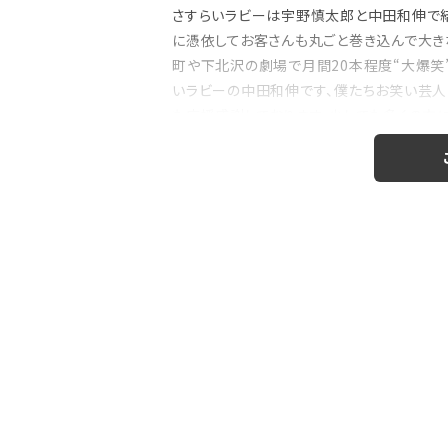
さすらいラビーは宇野慎太郎と中田和伸で結
に憑依してお客さんも丸ごと巻き込んで大き
町や下北沢の劇場で月間20本程度“大爆笑”
注目の特集
いラビーの中田和伸です、僕たちお笑い芸人
も応援感謝しております。少しでも多くの方
のおはなし』！
【インタビュー】本仮屋ユイカ、ラジオ5年
たどり着いた”今”「...
致します」 ◎最近あったおもしろい話 ...