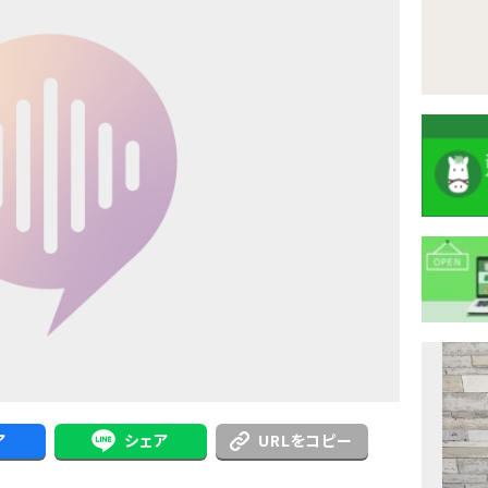
注
目
ニ
ア
シェア
URLをコピー
ュ
Previous