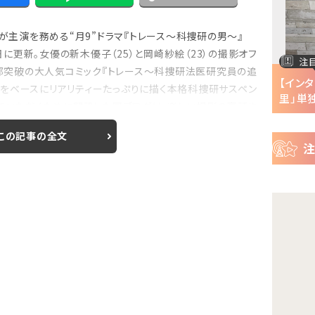
ー
ス
）が主演を務める“月9”ドラマ『トレース～科捜研の男～』
2日に更新。女優の新木優子（25）と岡崎紗絵（23）の撮影オフ
注目の特集
注
万部突破の大人気コミック『トレース～科捜研法医研究員の追
半で
【インタビュー】『株式会社マジルミエ』第2期の
【イン
をベースにリアリティーたっぷりに描く本格科捜研サスペン
声優・ファイルーズ...
里」単独
っていただくために開設した同ブログは、楽しい撮影の裏話や
この記事の全文