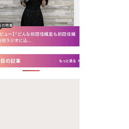
目の特集
注目の特集
タビュー】「どんな前田佳織里も前田佳織
【インタビュー後編】「
冠ラジオに込...
れて（笑）」声優・富...
注目の記事
もっと見る