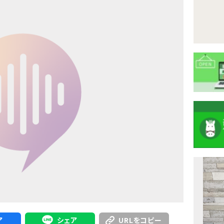
注
目
ニ
ュ
Previous
ア
シェア
URLをコピー