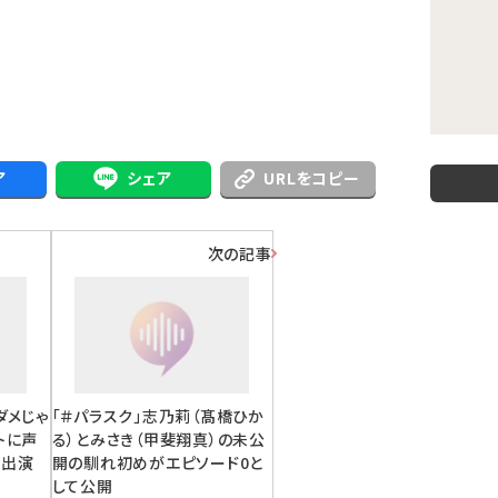
ア
シェア
URLをコピー
次の記事
ダメじゃ
「＃パラスク」志乃莉（髙橋ひか
トに声
る）とみさき（甲斐翔真）の未公
ト出演
開の馴れ初めがエピソード0と
して公開