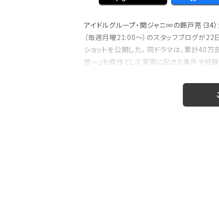
アイドルグループ・関ジャニ∞の錦戸亮（34
（毎週月曜21:00～）のスタッフブログが2
注目の特集
ショットを公開した。 同ドラマは、累計40
のおはなし』！
【インタビュー】本仮屋ユイカ、ラジオ5年
想～』を原作として実際に起きた事件や経験
たどり着いた”今”「...
ス。また、ドラマの魅力をより多くの方に知
キャストの素顔を垣間...