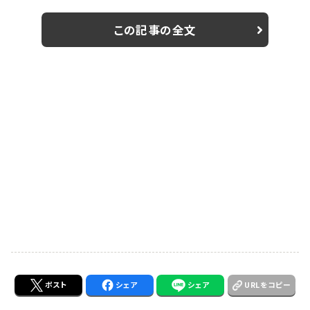
ーツで登壇した伊勢谷は、新CMを観た感想を「自分は
目を閉じていたのでどんな顔をしているのか分からなか
この記事の全文
ったんですけど、だいぶ美味しそうに飲んでいる印象です
ね」と自身の演技を笑顔で評価し、事前にサンプルでも
らったビールを飲んで、そのイメージをCMの中で表現し
たと明かした。 普段もビールが好きで飲んでいるとい
う...
ポスト
シェア
シェア
URLをコピー