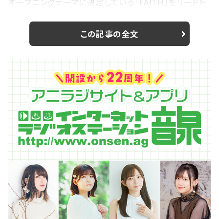
オープニングテーマに決定している「FAITH」をリードト
ラックとし、第1クールのOPとしてオンエア中の「RISE」
を始め、既存シングル収録曲や新曲などが収録される。
この記事の全文
今作で特筆すべきはボーナストラックの豪華さだ。TVア
ニメ「盾の勇者の成り上がり」の海外配信向けに制作さ
れた「RISE English version」、「FAITH En...