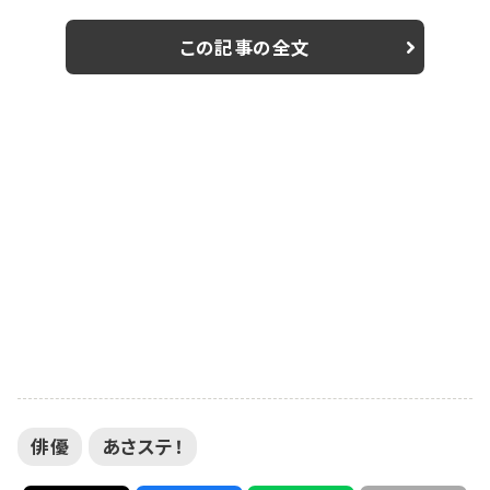
ことが決定した。 当番組は、有澤樟太郎（月曜）、松村龍
之介（火曜）、矢崎広（水曜）、東啓介（木曜）、三浦涼介
この記事の全文
（金曜）、染谷俊之（土曜）といった今を彩る人気若手俳
優6人が曜日別にパーソナリティを担当。 三原大樹がゲ
スト出演するのは、有澤樟太郎がパーソナリティを務め
る4月8日で、二人は今回が初共演となる。また、三...
俳優
あさステ！