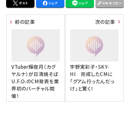
ポスト
シェア
シェア
URLをコピー
前の記事
次の記事
VTuber輝夜月（カグ
宇野実彩子・SKY-
ヤルナ）が日清焼そば
HI 完成したCMに
U.F.O.のCM発表を業
「グアム行ったんだっ
界初のバーチャル開
け」と驚く！
催！