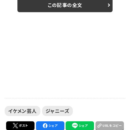
ブッスンと各営業先で持ちネタを披露している。最近で
この記事の全文
はインスタグラムでも持ちネタを投稿している。 ◎むら
せからメッセージ 「5月11日に単独ライブ『オレムラセ』
をやりますので、良かったら西新宿ハーモニックホールに
来ていただきたいなと！いろんな（ものまね...
イケメン芸人
ジャニーズ
ポスト
シェア
シェア
URLをコピー