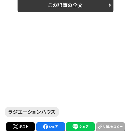
は、現在「グランドジャンプ」（集英社）で連載中の同名コ
この記事の全文
ミックが原作。レントゲンやCTで病変を写し出す診療放
射線技師と、画像を読影し病気を診断する放射線科医を
描く医療ドラマ。窪田演じる五十嵐唯織は、写真には必
ず“真実”が写ると信じている診療放射...
ラジエーションハウス
ポスト
シェア
シェア
URLをコピー