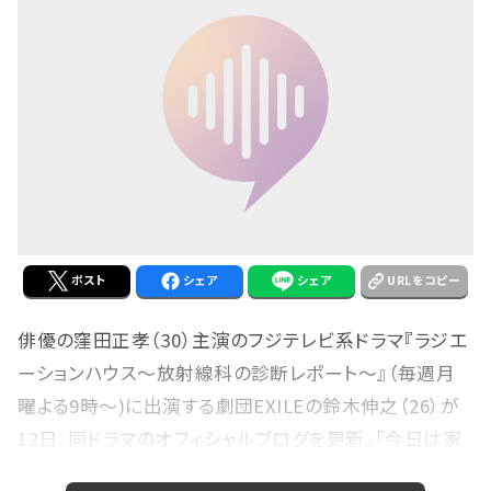
ポスト
シェア
シェア
URLをコピー
俳優の窪田正孝（30）主演のフジテレビ系ドラマ『ラジエ
ーションハウス～放射線科の診断レポート～』（毎週月
曜よる9時～)に出演する劇団EXILEの鈴木伸之（26）が
12日、同ドラマのオフィシャルブログを更新。「今日は家
でごろごろ」の報告にファンから反響を呼んでいる。 本作