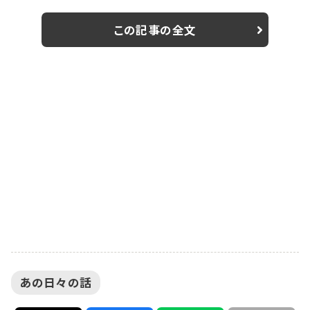
次公開することが発表され、本編から「長井短が女子大
生役で女同士つかみ合いの大ゲンカ!?」映像が解禁とな
この記事の全文
った。 2019年1月期のドラマ「家売るオンナの逆襲」（日
本テレビ系）で今どきの若手社員役を好演し、雑誌モデ
ルや舞台女優だけでなく、映画やTVバラエティ、ラジオ
のパーソナリティなど...
あの日々の話