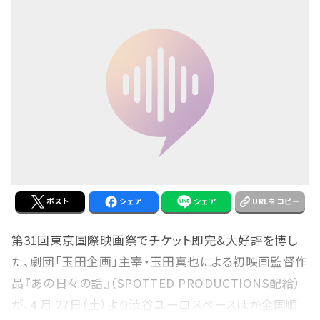
ポスト
シェア
シェア
URLをコピー
第31回東京国際映画祭でチケット即完&大好評を博し
た、劇団「玉田企画」主宰・玉田真也による初映画監督作
品『あの日々の話』（SPOTTED PRODUCTIONS配給）
が、4 月 27日（土）より渋谷ユーロスペースほか全国順