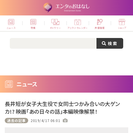
ニュース
特集
ギャラリー
アニラジカレンダー
声優情報
ショップ
ニュース
長井短が女子大生役で女同士つかみ合いの大ゲン
カ!? 映画「あの日々の話」本編映像解禁！
過去の記事
2019/4/17 06:01