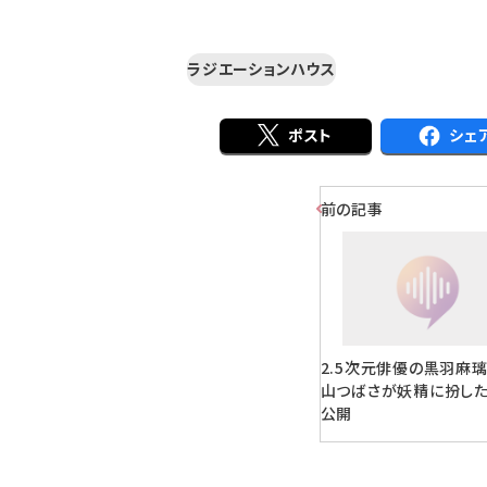
ラジエーションハウス
ポスト
シェ
前の記事
2.5次元俳優の黒羽麻
山つばさが妖精に扮し
公開