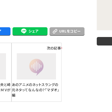
ア
シェア
URLをコピー
次の記事
璃央と崎
あのアニメのネットスラングの
たＭＶが
元ネタってなんなの？「マダオ」
編