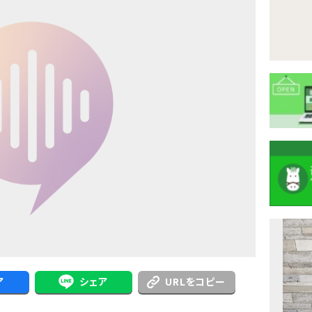
注
目
ニ
ア
シェア
URLをコピー
ュ
Previous