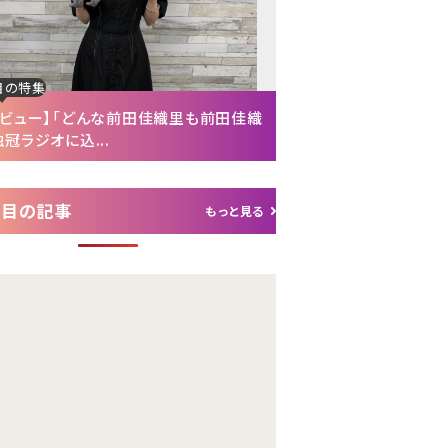
目の特集
注目の特集
タビュー】「どんな前田佳織里も前田佳織
【インタビュー後編】「
冠ラジオに込...
れて（笑）」声優・富...
注目の記事
もっと見る