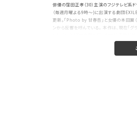
俳優の窪田正孝（30）主演のフジテレビ系
（毎週月曜よる9時～)に出演する劇団EXIL
更新。「Photo by 甘春杏」と女優の本
注目の特集
ンから反響を呼んでいる。 本作は、現在「グ
ントゲンやCTで病変を写し出す診療放射
のおはなし』！
【インタビュー】本仮屋ユイカ、ラジオ5年
たどり着いた”今”「...
療ドラマ。窪田...