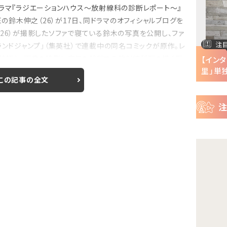
ー
ドラマ『ラジエーションハウス～放射線科の診断レポート～』
ス
Eの鈴木伸之（26）が17日、同ドラマのオフィシャルブログを
田翼（26）が撮影したソファで寝ている鈴木の写真を公開し、ファ
注目の特集
注
ランドジャンプ」（集英社）で連載中の同名コミックが原作。レ
線技師と、画像を読影し病気を診断する放射線科医を描く医
半で
【インタビュー】『株式会社マジルミエ』第2期の
【イン
声優・ファイルーズ...
里」単独
この記事の全文