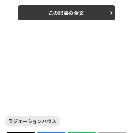
日放送）にゲスト出演する女優・モデルとして活躍中の山
本舞香（21）とのピースショットを公開した。 本作は、現
この記事の全文
在「グランドジャンプ」（集英社）で連載中の同名コミック
が原作。レントゲンやCTで病変を写し出す診療放射線技
師と、画像を読影し病気を診断する放射線科医を描く医
療ドラマ。窪田演じる五十嵐唯織...
ラジエーションハウス