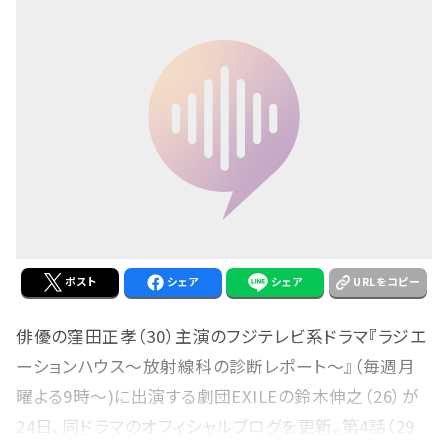
ポスト
シェア
シェア
URLをコピー
俳優の窪田正孝（30）主演のフジテレビ系ドラマ『ラジエ
ーションハウス～放射線科の診断レポート～』（毎週月
曜よる9時～)に出演する劇団EXILEの鈴木伸之（26）が
24日、同ドラマのオフィシャルブログを更新。第4話（29