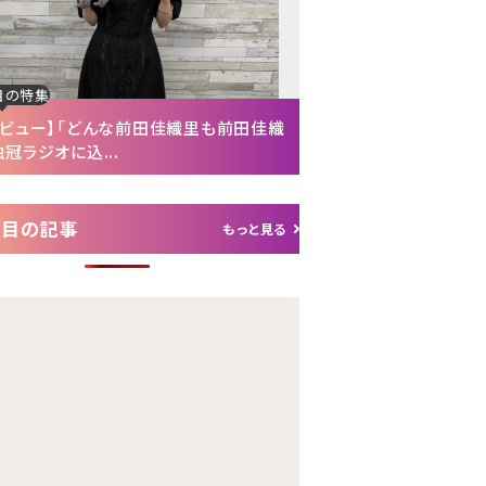
目の特集
注目の特集
タビュー】「どんな前田佳織里も前田佳織
【インタビュー後編】「
冠ラジオに込...
れて（笑）」声優・富...
注目の記事
もっと見る