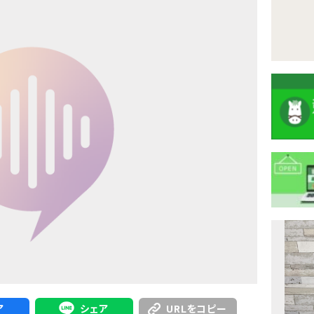
注
目
ニ
ュ
Previous
ア
シェア
URLをコピー