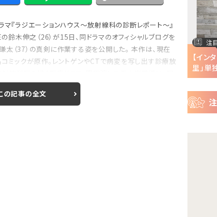
ー
ス
ドラマ『ラジエーションハウス～放射線科の診断レポート～』
Eの鈴木伸之（26）が15日、同ドラマのオフィシャルブログを
注目の特集
注
太（37）の真剣に作業する姿を公開した。 本作は、現在
半で
【インタビュー】『株式会社マジルミエ』第2期の
【イン
名コミックが原作。レントゲンやCTで病変を写し出す診療放
声優・ファイルーズ...
里」単独
射線科医を描く医療ドラマ。窪田演じる五十嵐唯織は、写
この記事の全文