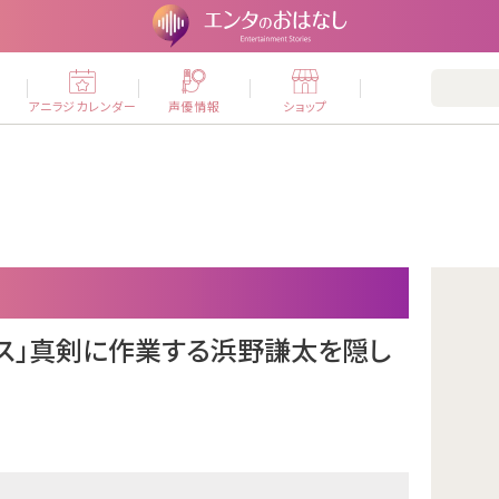
ー
アニラジカレンダー
声優情報
ショップ
ウス」真剣に作業する浜野謙太を隠し