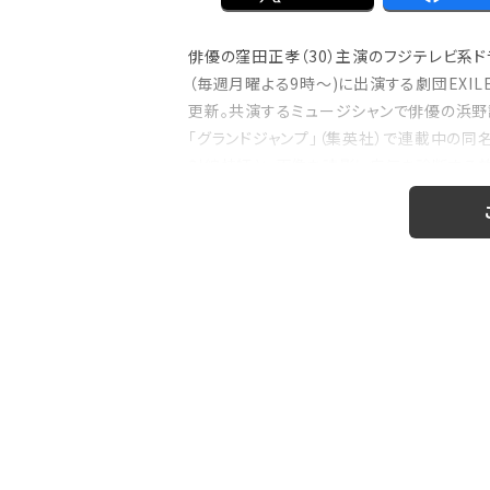
俳優の窪田正孝（30）主演のフジテレビ系
（毎週月曜よる9時～)に出演する劇団EXIL
注目の特集
更新。共演するミュージシャンで俳優の浜野謙
のおはなし』！
【インタビュー】本仮屋ユイカ、ラジオ5年
「グランドジャンプ」（集英社）で連載中の同
たどり着いた”今”「...
射線技師と、画像を読影し病気を診断する放
真には必ず“真実”が写ると...