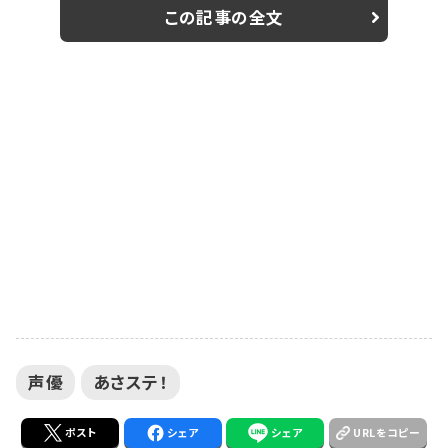
曜日午前7時に放送中のトーク番組。有澤樟太郎（月
この記事の全文
曜）、松村龍之介（火曜）、矢崎広（水曜）、東啓介（木
曜）、三浦涼介（金曜）、染谷俊之（土曜）といった今を彩
る人気若手俳優6人が曜日別にパーソナリティを担当し
ている。 沢城千春がゲスト出演するのは、矢崎広...
声優
あさステ！
ポスト
シェア
シェア
URLをコピー