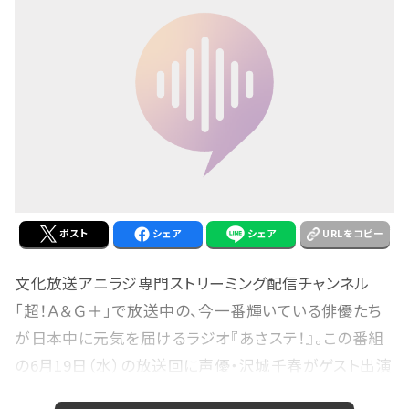
ポスト
シェア
シェア
URLをコピー
文化放送アニラジ専門ストリーミング配信チャンネル
「超！Ａ＆Ｇ＋」で放送中の、今一番輝いている俳優たち
が日本中に元気を届けるラジオ『あさステ！』。この番組
の6月19日（水）の放送回に声優・沢城千春がゲスト出演
することが決定した。 『あさステ！』は、毎週月曜日から土